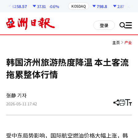
코
인
6258.57
37.81
-0.6%
798.8
2.87
-0.36%
KOSDAQ
정
보
all
登录
搜
men
索
主页
产业
韩国济州旅游热度降温 本土客流
拖累整体行情
张静 기자
2026-05-11 17:42
分
打
调
享
印
整
文
大
章
小
受中东局势影响，国际航空燃油价格大幅上涨，韩