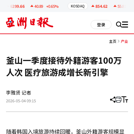
코
인
6299.66
40.89
+0.65%
854.62
55.81
+6.
KOSDAQ
정
보
all
登录
搜
men
索
主页
产业
釜山一季度接待外籍游客100万
人次 医疗旅游成增长新引擎
李雅贤 记者
2026-05-04 09:15
分
打
调
享
印
整
文
大
章
小
随着韩国入境旅游持续回暖，釜山外籍游客规模显