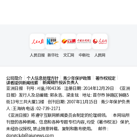
人民日报
新华社
文汇网
中新社
人民网
公司简介
个人信息处理方针
青少年保护政策
著作权规定
新闻稿件投诉负责人
读者提供新闻线索
亚洲日报
刊号 : 서울,아04336
注册日期 : 2014年12月29日
《亚洲
|
|
|
日报》发行人及总编辑 : 郭永吉、梁圭铉
地址 : 首尔市
钟路区钟路5
|
街13号三共大厦11楼
创刊日期 : 2007年11月15日
青少年保护负责
|
|
人 : 王海纳 电话 : 02-739-2171
《亚洲日报》将遵守互联网新闻委员会制定的伦理纲领。
本网站所
|
刊登的各种新闻、信息和各种专题专栏内容, 均受《著作权法》
保护,
未经协议授权, 禁止随意转载、复制和散布使用。
邮件 :
|
dongclub@ajunews.com