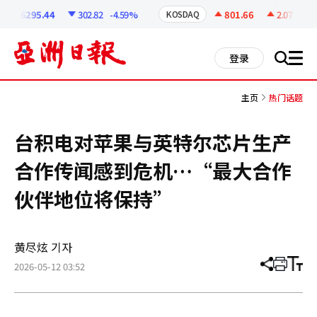
코
인
6295.44
302.82
-4.59%
801.66
2.07
+0.26
KOSDAQ
정
보
all
登录
搜
men
索
主页
热门话题
台积电对苹果与英特尔芯片生产
合作传闻感到危机…“最大合作
伙伴地位将保持”
黄尽炫 기자
2026-05-12 03:52
分
打
调
享
印
整
文
大
章
小