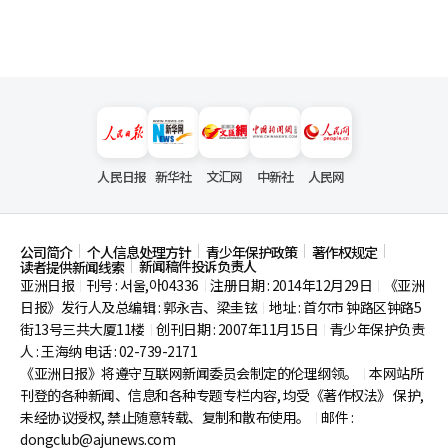
人民日报
新华社
文汇网
中新社
人民网
公司简介
个人信息处理方针
青少年保护政策
著作权规定
新闻稿件投诉负责人
读者提供新闻线索
亚洲日报
刊号 : 서울,아04336
注册日期 : 2014年12月29日
《亚洲
|
|
|
日报》发行人及总编辑 : 郭永吉、梁圭铉
地址 : 首尔市
钟路区钟路5
|
街13号三共大厦11楼
创刊日期 : 2007年11月15日
青少年保护负责
|
|
人 : 王海纳 电话 : 02-739-2171
《亚洲日报》将遵守互联网新闻委员会制定的伦理纲领。
本网站所
|
刊登的各种新闻、信息和各种专题专栏内容, 均受《著作权法》
保护,
未经协议授权, 禁止随意转载、复制和散布使用。
邮件 :
|
dongclub@ajunews.com