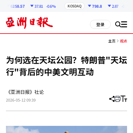
코
인
6258.57
37.81
-0.6%
798.8
2.87
-0.36%
KOSDAQ
정
보
all
登录
搜
men
索
主页
观点
为何选在天坛公园？特朗普"天坛
行"背后的中美文明互动
《亚洲日报》社论
2026-05-12 09:39
分
打
调
享
印
整
文
大
章
小