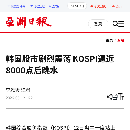
코
인
6295.44
302.82
-4.59%
801.66
2.07
+0.
KOSDAQ
정
보
all
登录
搜
men
索
主页
财经
韩国股市剧烈震荡 KOSPI逼近
8000点后跳水
李雅贤 记者
2026-05-12 16:21
分
打
调
享
印
整
文
大
章
小
韩国综合股价指数（KOSPI）12日盘中一度站上