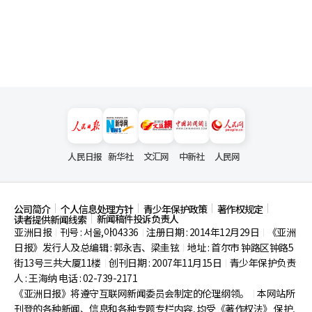
人民日报
新华社
文汇网
中新社
人民网
公司简介
个人信息处理方针
青少年保护政策
著作权规定
新闻稿件投诉负责人
读者提供新闻线索
亚洲日报
刊号 : 서울,아04336
注册日期 : 2014年12月29日
《亚洲
|
|
|
日报》发行人及总编辑 : 郭永吉、梁圭铉
地址 : 首尔市
钟路区钟路5
|
街13号三共大厦11楼
创刊日期 : 2007年11月15日
青少年保护负责
|
|
人 : 王海纳 电话 : 02-739-2171
《亚洲日报》将遵守互联网新闻委员会制定的伦理纲领。
本网站所
|
刊登的各种新闻、信息和各种专题专栏内容, 均受《著作权法》
保护,