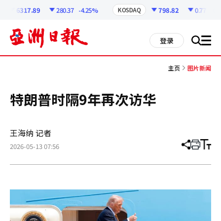
코
인
6317.89
280.37
-4.25%
798.82
0.77
-0.1
KOSDAQ
정
보
all
登录
搜
men
索
主页
图片新闻
特朗普时隔9年再次访华
王海纳 记者
2026-05-13 07:56
分
打
调
享
印
整
文
大
章
小