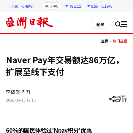
코
인
30.16
-0.48%
792.11
9.56
-1.19%
KOSDAQ
USD
정
보
all
登录
搜
men
索
主页
热门话题
Naver Pay年交易额达86万亿，
扩展至线下支付
李成眞 기자
2026-05-13 17:16
分
打
调
享
印
整
文
大
章
小
60%的国民体验过'Npay积分'优惠