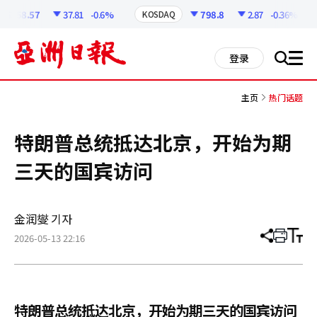
코
인
6258.57
37.81
-0.6%
798.8
2.87
-0.36%
KOSDAQ
정
보
all
登录
搜
men
索
主页
热门话题
特朗普总统抵达北京，开始为期
三天的国宾访问
金润燮 기자
2026-05-13 22:16
分
打
调
享
印
整
文
大
章
小
特朗普总统抵达北京，开始为期三天的国宾访问