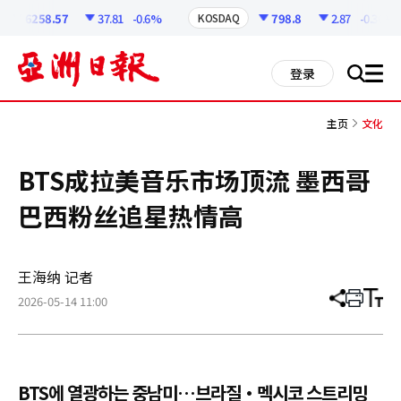
코
인
6258.57
37.81
-0.6%
798.8
2.87
-0.36%
KOSDAQ
정
보
all
登录
搜
men
索
主页
文化
BTS成拉美音乐市场顶流 墨西哥
巴西粉丝追星热情高
王海纳 记者
2026-05-14 11:00
分
打
调
享
印
整
文
大
章
小
BTS에 열광하는 중남미…브라질·멕시코 스트리밍