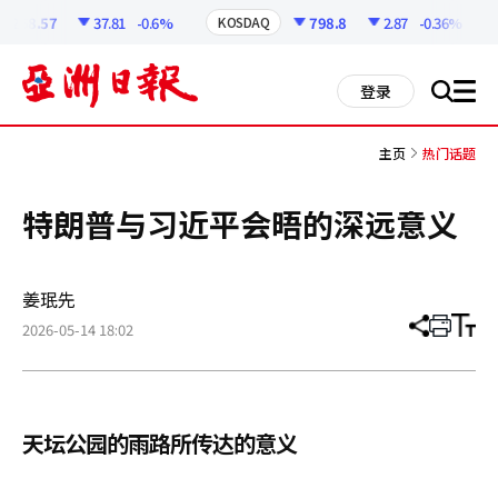
코
인
258.57
37.81
-0.6%
798.8
2.87
-0.36%
KOSDAQ
정
보
all
登录
搜
men
索
主页
热门话题
特朗普与习近平会晤的深远意义
姜珉先
2026-05-14 18:02
分
打
调
享
印
整
文
大
章
小
天坛公园的雨路所传达的意义