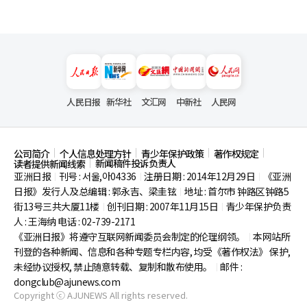
人民日报
新华社
文汇网
中新社
人民网
公司简介
个人信息处理方针
青少年保护政策
著作权规定
新闻稿件投诉负责人
读者提供新闻线索
亚洲日报
刊号 : 서울,아04336
注册日期 : 2014年12月29日
《亚洲
|
|
|
日报》发行人及总编辑 : 郭永吉、梁圭铉
地址 : 首尔市
钟路区钟路5
|
街13号三共大厦11楼
创刊日期 : 2007年11月15日
青少年保护负责
|
|
人 : 王海纳 电话 : 02-739-2171
《亚洲日报》将遵守互联网新闻委员会制定的伦理纲领。
本网站所
|
刊登的各种新闻、信息和各种专题专栏内容, 均受《著作权法》
保护,
未经协议授权, 禁止随意转载、复制和散布使用。
邮件 :
|
dongclub@ajunews.com
Copyright ⓒ AJUNEWS All rights reserved.