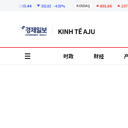
코
인
6295.44
302.82
-4.59%
801.66
2.07
+
I
KOSDAQ
정
보
时政
财经
all
menu