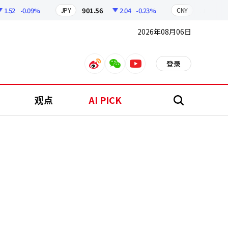
52
-0.09%
901.56
2.04
-0.23%
210.95
JPY
CNY
2026年08月06日
登录
weibo
weixin
youtube
观点
AI PICK
搜
索