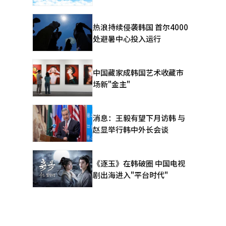
热浪持续侵袭韩国 首尔4000
处避暑中心投入运行
中国藏家成韩国艺术收藏市
场新"金主"
消息：王毅有望下月访韩 与
赵显举行韩中外长会谈
《逐玉》在韩破圈 中国电视
剧出海进入"平台时代"