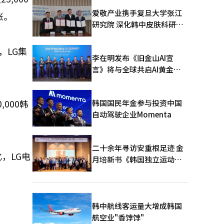
爱敬产业携手复旦大学张江
涨。
研究院 深化韩中皮肤科研合
作
劲，LG集
李在明发布《旧金山AI宣
言》将与全球共启AI黄金时
代
000韩
韩国国民年金参与投资中国
自动驾驶企业Momenta
二十余年寻访安重根足迹 金
，LG电
月培新书《韩国独立运动圣
地：向旅顺口追问历史》出
版
韩中航线客运量大增成韩国
航空业"香饽饽"