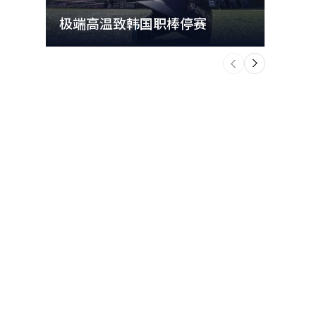
极端高温致韩国职棒停赛
首尔
个
前
一
下