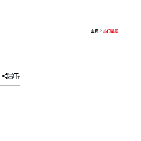
主页
热门话题
分
打
调
享
印
整
文
大
章
小