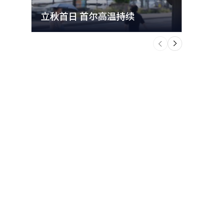
立秋首日 首尔高温持续
极端
个
前
一
下