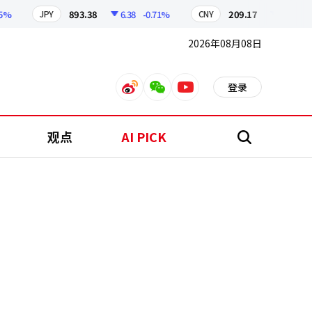
893.38
6.38
-0.71%
209.17
1.79
-0.86
JPY
CNY
2026年08月08日
登录
weibo
weixin
youtube
观点
AI PICK
搜
索