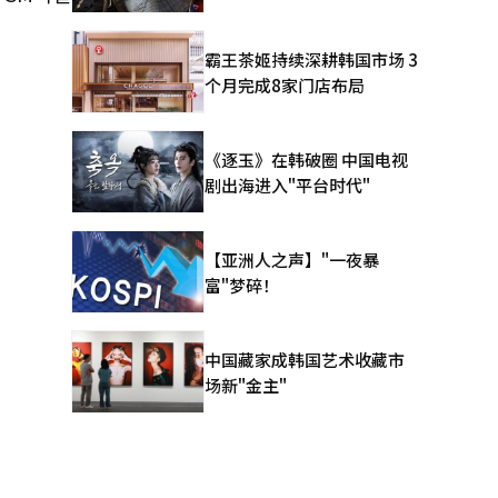
霸王茶姬持续深耕韩国市场 3
个月完成8家门店布局
《逐玉》在韩破圈 中国电视
剧出海进入"平台时代"
【亚洲人之声】"一夜暴
富"梦碎！
中国藏家成韩国艺术收藏市
场新"金主"