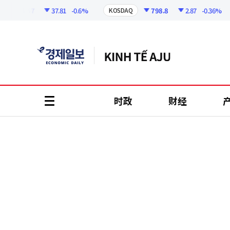
코
인
6258.57
37.81
-0.6%
798.8
2.87
-0.36%
KOSDAQ
정
보
时政
财经
all
menu