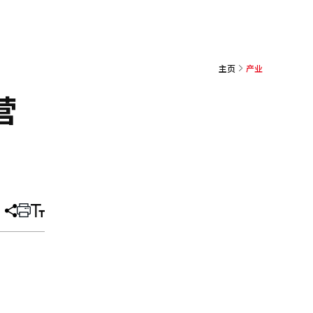
主页
产业
营
分
打
调
享
印
整
文
大
章
小