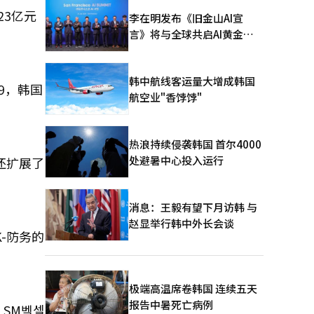
23亿元
李在明发布《旧金山AI宣
言》将与全球共启AI黄金时
代
韩中航线客运量大增成韩国
9，韩国
航空业"香饽饽"
热浪持续侵袭韩国 首尔4000
处避暑中心投入运行
还扩展了
消息：王毅有望下月访韩 与
赵显举行韩中外长会谈
-防务的
极端高温席卷韩国 连续五天
报告中暑死亡病例
SM벡셀