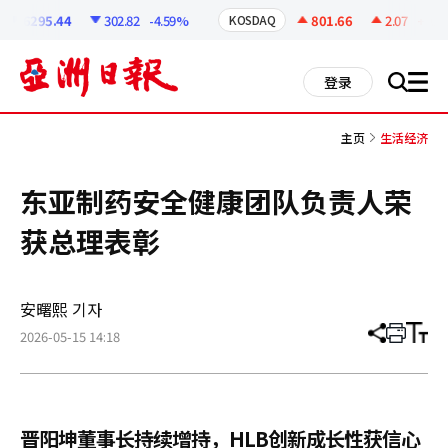
코
인
6295.44
302.82
-4.59%
801.66
2.07
+0.26%
KOSDAQ
정
보
all
登录
搜
men
索
主页
生活经济
东亚制药安全健康团队负责人荣
获总理表彰
安曙熙 기자
2026-05-15 14:18
分
打
调
享
印
整
文
大
章
小
晋阳坤董事长持续增持，HLB创新成长性获信心