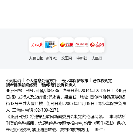
人民日报
新华社
文汇网
中新社
人民网
公司简介
个人信息处理方针
青少年保护政策
著作权规定
新闻稿件投诉负责人
读者提供新闻线索
亚洲日报
刊号 : 서울,아04336
注册日期 : 2014年12月29日
《亚洲
|
|
|
日报》发行人及总编辑 : 郭永吉、梁圭铉
地址 : 首尔市
钟路区钟路5
|
街13号三共大厦11楼
创刊日期 : 2007年11月15日
青少年保护负责
|
|
人 : 王海纳 电话 : 02-739-2171
《亚洲日报》将遵守互联网新闻委员会制定的伦理纲领。
本网站所
|
刊登的各种新闻、信息和各种专题专栏内容, 均受《著作权法》
保护,
未经协议授权, 禁止随意转载、复制和散布使用。
邮件 :
|