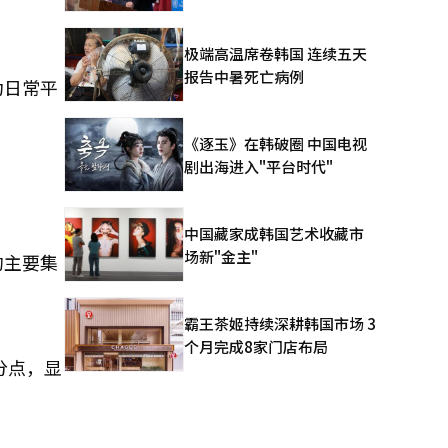
极端高温席卷韩国 连续五天
报告中暑死亡病例
为日常平
《逐玉》在韩破圈 中国电视
剧出海进入"平台时代"
中国藏家成韩国艺术收藏市
场新"金主"
约主要集
霸王茶姬持续深耕韩国市场 3
个月完成8家门店布局
分点，显