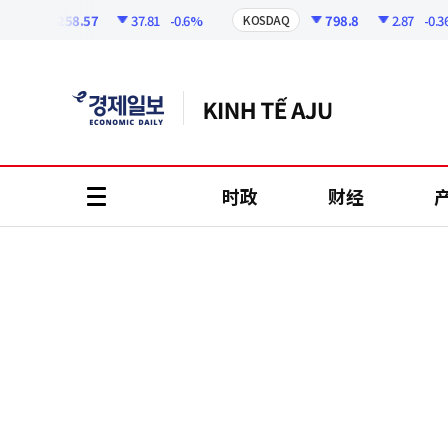
코
인
6258.57
37.81
-0.6%
798.8
2.87
-0.36%
KOSDAQ
정
보
时政
财经
all
menu