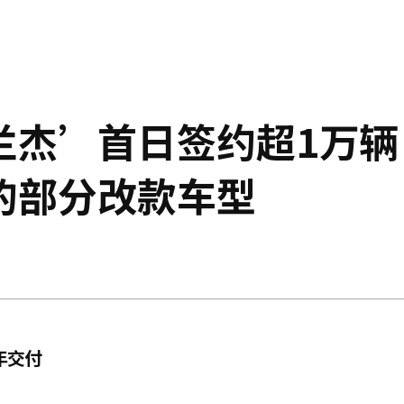
兰杰’首日签约超1万辆
的部分改款车型
年交付