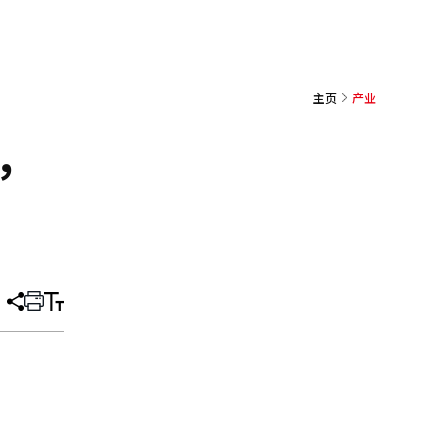
主页
产业
，
分
打
调
享
印
整
文
大
章
小