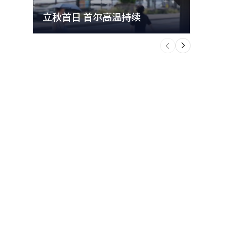
立秋首日 首尔高温持续
极端
个
前
一
下