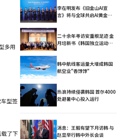
李在明发布《旧金山AI宣
言》将与全球共启AI黄金时
代
二十余年寻访安重根足迹 金
月培新书《韩国独立运动圣
型多用
地：向旅顺口追问历史》出
版
韩中航线客运量大增成韩国
航空业"香饽饽"
热浪持续侵袭韩国 首尔4000
处避暑中心投入运行
款车型签
消息：王毅有望下月访韩 与
搭载了下
赵显举行韩中外长会谈