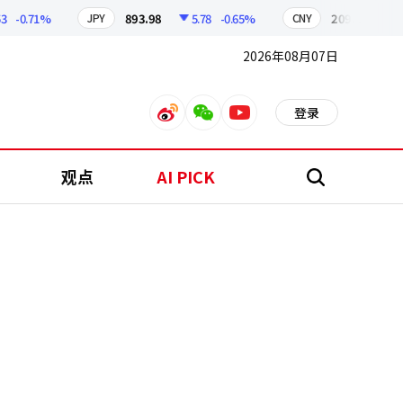
-0.71%
893.98
5.78
-0.65%
209.15
1.81
JPY
CNY
2026年08月07日
登录
weibo
weixin
youtube
观点
AI PICK
搜
索