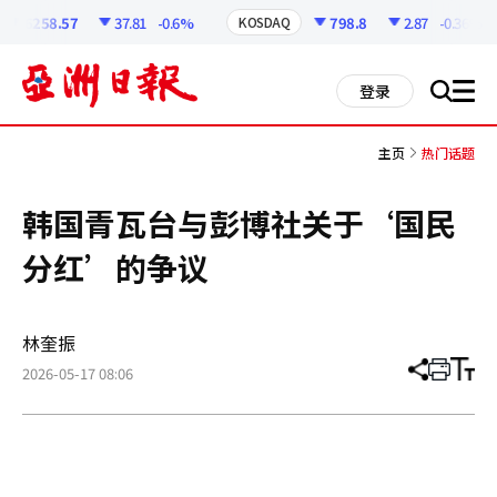
코
인
6258.57
37.81
-0.6%
798.8
2.87
-0.36%
KOSDAQ
정
보
all
登录
搜
men
索
主页
热门话题
韩国青瓦台与彭博社关于‘国民
分红’的争议
林奎振
2026-05-17 08:06
分
打
调
享
印
整
文
大
章
小