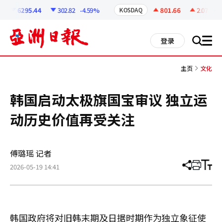
코
인
6295.44
302.82
-4.59%
801.66
2.07
+0.2
KOSDAQ
정
보
all
登录
搜
men
索
主页
文化
韩国启动太极旗国宝审议 独立运
动历史价值再受关注
傅璐瑶 记者
2026-05-19 14:41
分
打
调
享
印
整
文
大
章
小
韩国政府将对旧韩末期及日据时期作为独立象征使