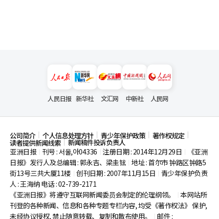
人民日报
新华社
文汇网
中新社
人民网
公司简介
个人信息处理方针
青少年保护政策
著作权规定
新闻稿件投诉负责人
读者提供新闻线索
亚洲日报
刊号 : 서울,아04336
注册日期 : 2014年12月29日
《亚洲
|
|
|
日报》发行人及总编辑 : 郭永吉、梁圭铉
地址 : 首尔市
钟路区钟路5
|
街13号三共大厦11楼
创刊日期 : 2007年11月15日
青少年保护负责
|
|
人 : 王海纳 电话 : 02-739-2171
《亚洲日报》将遵守互联网新闻委员会制定的伦理纲领。
本网站所
|
刊登的各种新闻、信息和各种专题专栏内容, 均受《著作权法》
保护,
未经协议授权, 禁止随意转载、复制和散布使用。
邮件 :
|