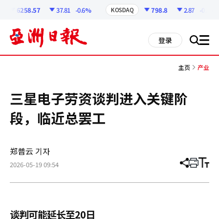
코
인
6258.57
37.81
-0.6%
798.8
2.87
-0.36%
KOSDAQ
정
보
all
登录
搜
men
索
主页
产业
三星电子劳资谈判进入关键阶
段，临近总罢工
郑普云 기자
2026-05-19 09:54
分
打
调
享
印
整
文
大
章
小
谈判可能延长至20日