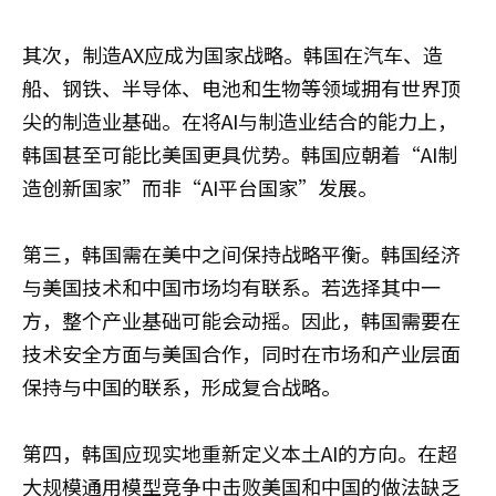
其次，制造AX应成为国家战略。韩国在汽车、造
船、钢铁、半导体、电池和生物等领域拥有世界顶
尖的制造业基础。在将AI与制造业结合的能力上，
韩国甚至可能比美国更具优势。韩国应朝着“AI制
造创新国家”而非“AI平台国家”发展。
第三，韩国需在美中之间保持战略平衡。韩国经济
与美国技术和中国市场均有联系。若选择其中一
方，整个产业基础可能会动摇。因此，韩国需要在
技术安全方面与美国合作，同时在市场和产业层面
保持与中国的联系，形成复合战略。
第四，韩国应现实地重新定义本土AI的方向。在超
大规模通用模型竞争中击败美国和中国的做法缺乏