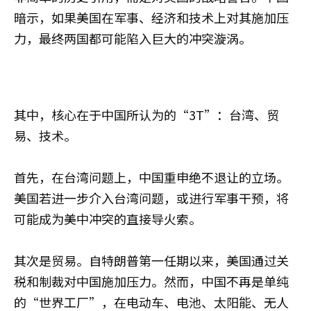
暗示，如果美国在军事、经济和技术上对其施加压
力，最终两国都可能陷入巨大的冲突漩涡。
其中，核心在于中国所认为的“3T”：台湾、贸
易、技术。
首先，在台湾问题上，中国重申绝不退让的立场。
美国若进一步介入台湾问题，或进行军事干预，将
可能成为美中冲突的直接导火索。
其次是贸易。自特朗普第一任期以来，美国通过关
税和制裁对中国施加压力。然而，中国不再是单纯
的“世界工厂”，在电动车、电池、太阳能、无人