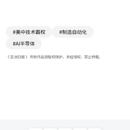
#美中技术霸权
#制造自动化
#AI半导体
《 亚洲日报 》 所有作品受版权保护，未经授权，禁止转载。