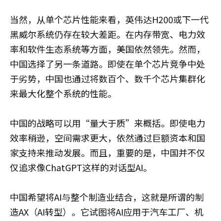
当然，从单个芯片性能来看，英伟达H200或下一代
黑威尔系统仍存在较大差距。在内存带宽、电力效
率和软件生态系统等方面，美国依然领先。然而，
中国选择了另一条道路。即使在单个芯片竞争中处
于劣势，中国也通过将数百个、数千个芯片集群化
来最大化整个系统的性能。
中国的战略可以用“量大于质”来概括。即使电力
效率稍逊，空间需求更大，依然通过巨额资本和国
家支持来推动发展。而且，重要的是，中国并不仅
仅追求像ChatGPT这样的对话型AI。
中国希望将AI与整个制造业结合，这就是所谓的制
造AX（AI转型）。它试图将AI应用于汽车工厂、机