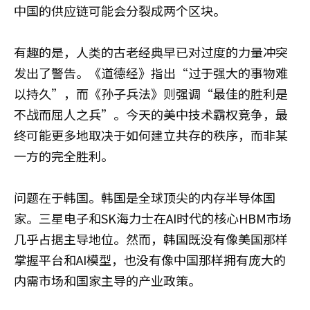
中国的供应链可能会分裂成两个区块。
有趣的是，人类的古老经典早已对过度的力量冲突
发出了警告。《道德经》指出“过于强大的事物难
以持久”，而《孙子兵法》则强调“最佳的胜利是
不战而屈人之兵”。今天的美中技术霸权竞争，最
终可能更多地取决于如何建立共存的秩序，而非某
一方的完全胜利。
问题在于韩国。韩国是全球顶尖的内存半导体国
家。三星电子和SK海力士在AI时代的核心HBM市场
几乎占据主导地位。然而，韩国既没有像美国那样
掌握平台和AI模型，也没有像中国那样拥有庞大的
内需市场和国家主导的产业政策。