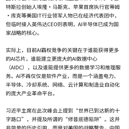
特斯拉创始人埃隆·马斯克、苹果首席执行官蒂姆
·库克等美国IT行业领军人物已在经济代表团中，
但临时接入英伟达CEO则表明，AI半导体已成为国
家战略的核心。
实际上，目前AI霸权竞争的关键在于谁能获得更多
的AI芯片，谁能建立更庞大的AI数据中心
（AIDC），以及谁能提供更多的数据学习和推理服
务。AI不再仅仅是软件产业，而是一个涵盖电力、
半导体、冷却系统、网络、云计算和制造业自动化
的庞大产业革命平台。
习近平主席在此次峰会上提到“世界已到达新的十
字路口”，并提及所谓的“修昔底德陷阱”。这并
非简单的历史引用，而是对美国的战略警告。中国