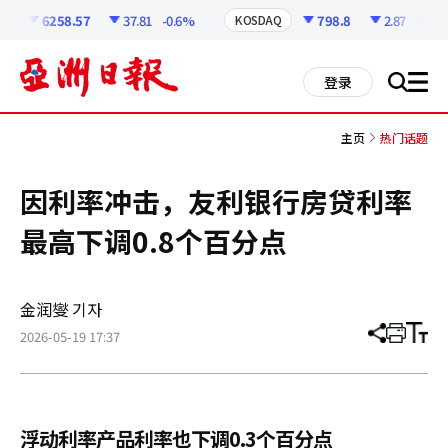
코
인
6258.57
37.81
-0.6%
798.8
2.87
-0.36%
KOSDAQ
정
보
all
登录
搜
men
索
主页
热门话题
因利率冲击，友利银行房贷利率
最高下调0.8个百分点
金润燮 기자
2026-05-19 17:37
分
打
调
享
印
整
文
大
章
小
浮动利率产品利率也下调0.3个百分点