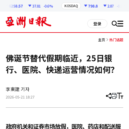
코
인
6258.57
37.81
-0.6%
798.8
2.87
-0.36%
KOSDAQ
정
보
all
登录
搜
men
索
主页
热门话题
佛诞节替代假期临近，25日银
行、医院、快递运营情况如何？
李東建 기자
2026-05-21 18:27
分
打
调
享
印
整
文
大
章
小
政府机关和证券市场放假，医院、药店和配送服