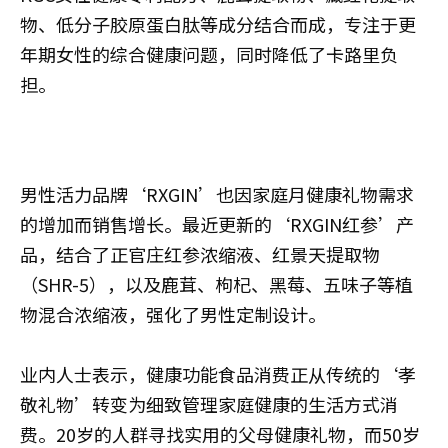
物、低分子胶原蛋白肽等成分结合而成，专注于更
年期女性的综合健康问题，同时降低了卡路里负
担。
男性活力品牌‘RXGIN’也因家庭月健康礼物需求
的增加而销售增长。最近更新的‘RXGIN红参’产
品，结合了正官庄红参浓缩液、红景天提取物
（SHR-5），以及鹿茸、枸杞、黑莓、五味子等植
物混合浓缩液，强化了男性定制设计。
业内人士表示，健康功能食品消费正从传统的‘孝
敬礼物’转变为细致管理家庭健康的生活方式消
费。20岁的人群寻找实用的父母健康礼物，而50岁