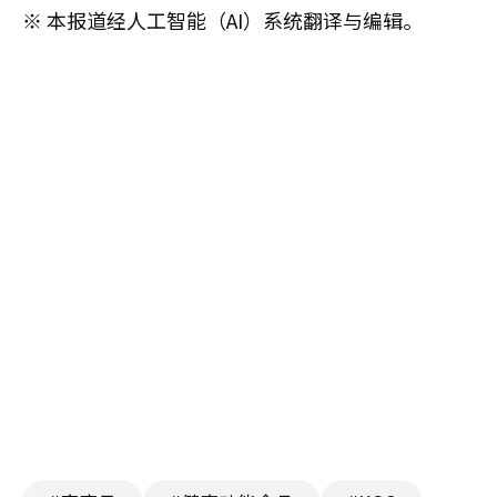
※ 本报道经人工智能（AI）系统翻译与编辑。