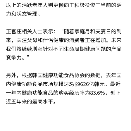
以上的活跃老年人则更倾向于积极投资于当前的活
力和状态管理。
正官庄相关人士表示：“随着家庭月和夫妻日的到
来，关注父母和伴侣健康的消费者正在增加。未来
我们将继续增强针对不同生命周期健康问题的产品
竞争力。”
另外，根据韩国健康功能食品协会的数据，去年国
内健康功能食品市场规模达5兆9626亿韩元。最近
一年内健康功能食品的购买经历率为83.6%，创下
近五年来的最高水平。