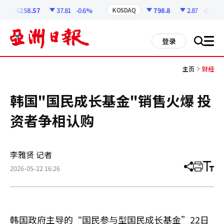
코
인
6258.57
37.81
-0.6%
798.8
2.87
-0.36%
KOSDAQ
정
보
all
登录
搜
men
索
主页
财经
韩国"国民成长基金"销售火爆 投
资者争相认购
李雅贤 记者
2026-05-22 16:26
分
打
调
享
印
整
文
大
章
小
韩国政府主导的“国民参与型国民成长基金”22日