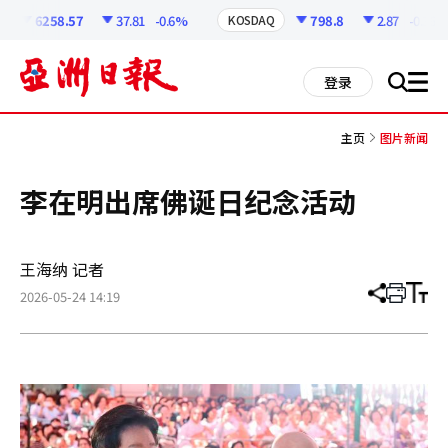
코
인
6258.57
37.81
-0.6%
798.8
2.87
-0.36%
KOSDAQ
정
보
all
登录
搜
men
索
主页
图片新闻
李在明出席佛诞日纪念活动
王海纳 记者
2026-05-24 14:19
分
打
调
享
印
整
文
大
章
小