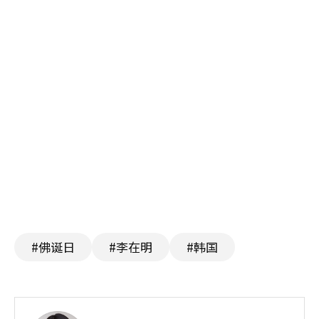
#佛诞日
#李在明
#韩国