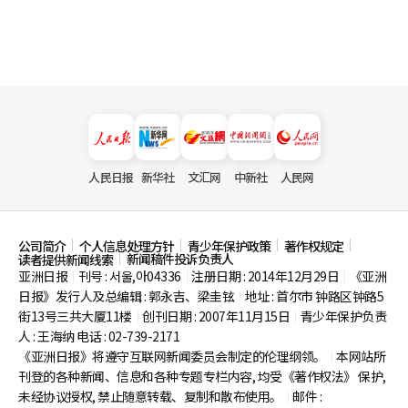
人民日报
新华社
文汇网
中新社
人民网
公司简介
个人信息处理方针
青少年保护政策
著作权规定
新闻稿件投诉负责人
读者提供新闻线索
亚洲日报
刊号 : 서울,아04336
注册日期 : 2014年12月29日
《亚洲
|
|
|
日报》发行人及总编辑 : 郭永吉、梁圭铉
地址 : 首尔市
钟路区钟路5
|
街13号三共大厦11楼
创刊日期 : 2007年11月15日
青少年保护负责
|
|
人 : 王海纳 电话 : 02-739-2171
《亚洲日报》将遵守互联网新闻委员会制定的伦理纲领。
本网站所
|
刊登的各种新闻、信息和各种专题专栏内容, 均受《著作权法》
保护,
未经协议授权, 禁止随意转载、复制和散布使用。
邮件 :
|