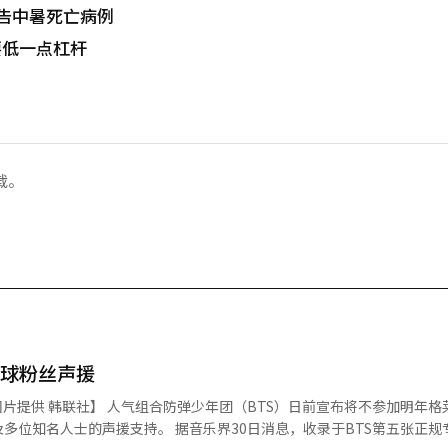
告中暑死亡病例
要低一点杠杆
载。
全球粉丝声援
BTS）日前宣布将不参加明年格莱美奖评
音乐界30日消息，收录于BTS第五张正规专辑的单曲