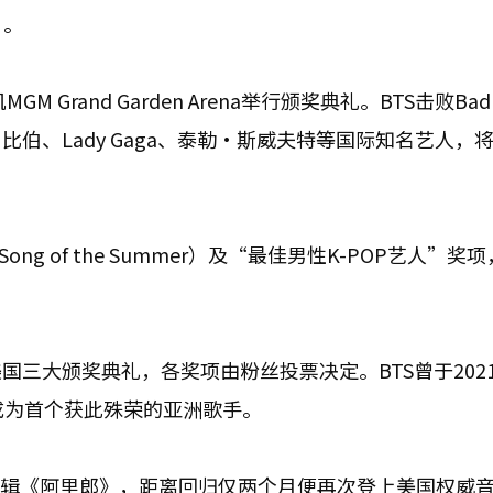
）。
Grand Garden Arena举行颁奖典礼。BTS击败Bad
比伯、Lady Gaga、泰勒·斯威夫特等国际知名艺人，
g of the Summer）及“最佳男性K-POP艺人”奖
三大颁奖典礼，各奖项由粉丝投票决定。BTS曾于2021
，成为首个获此殊荣的亚洲歌手。
规专辑《阿里郎》，距离回归仅两个月便再次登上美国权威