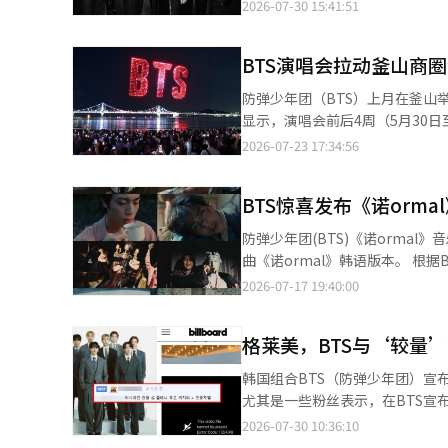
《Aliens》在全球粉丝的集体
2026-07-30 15:41:51
绩实属罕见。 业内认为《Aliens》所传达的理念与BTS此次宣布抵制格莱美的立场高度契合。《Aliens》以外星人为
隐喻，讲述成员作为韩国艺人在
BTS演唱会拉动釜山商圈
是特别之处”的理念，鼓励人们坚持自我，不必迎合外界标准
亚洲艺人成就的回应，其中一句
防弹少年团（BTS）上月在釜山举行演唱会，带动
乐及亚洲艺人的刻板印象。 《Aliens》此次意外登顶，不仅体现了全球粉丝对歌曲内容的认可，更是阿米对BTS“不
显示，演唱会前后4周（5月30日
应以语言和地域划分音乐”这一理
（0.4%）和首尔（0.3%）同期水平。
2026-07-23 17:34:56
持。 BTS在每逢重大活动节点时，全球各国阿米都会通过串流播放、数字购买等方式表达支持。去年12月，在组合即
周和前一周销售额同比分别增长4.
将以完整阵容回归之际，粉丝还曾将
3.4%和1%，反映出消费增长主要集中在观众集中到访
榜”冠军。 全球大量粉丝在社交平台X上发起#WeStandWithBTS#、#Proud_of_BTS#等话题接力，声援BTS的决
BTS惊喜发布《诺orma
幅位居各行业首位；美容美发行业
定，相关话题持续升温。 韩国说唱组合EpikHigh成员Tablo、奈飞动画电影《K-POP：猎魔女团》导演玛吉·姜等
费需求明显增加。 从主要商圈来看，影岛区销售额同比增长13.7%，国际市场增长11%，西面增长8.7%，海云台增
防弹少年团(BTS)《诺ormal》音乐视频 韩国偶像团体防弹少年团(BTS)发布了他们的第五
也纷纷在社交平台转发有关新闻，并配上声援表情。 此外，曾参与BTS第五张
长5%，釜山站周边增长4.2%，主要旅游商
曲《诺ormal》韩语版本。 根据Big Hit Music的消息，BTS于当天中午1点同时发布了《诺ormal》的显性(Explicit)
作的美国知名音乐制作人Mike Will 
地消费增长的重要力量。数据显示
版本、清洁(Clean)版本和伴奏(Instrumental)版本。 韩语版本
2026-07-17 19:40:00
BTS成员在社交媒体宣布，不会
148.1%，餐饮业增长72.3
同日，Spotify上也提前发布了英文原
行音乐表演”奖项，认为音乐不
同比激增259.1%，广安里增长1
绘了华丽舞台背后成员们疲惫和混乱的
了旅游消费和商圈活力。 中小风险企业部表示，此次分析以数据验证了大型K-POP演唱会对地方商圈、小工商户及区
格莱美，BTS与‘较量’
人瑞安·泰德参与的《诺orma
域消费的经济带动作用。未来，
在美国Billboard主单曲榜《Hot 100》
韩国组合BTS（防弹少年团）宣
动大型文化活动与地方经济协同发展，进一步
约新泽西州的体育场参加2026
尤其是一些粉丝表示，在BTS宣布
场上空举行无人机灯光秀。【图片
比伯等全球知名流行明星共同参与
过，BTS官方频道等上传的高点击率表演视频目前仍然保留。 BT
2026-07-30 10:36:10
明，明确表示拒绝参加2027年格莱美奖的评选。 成员们表示：“我们决定今