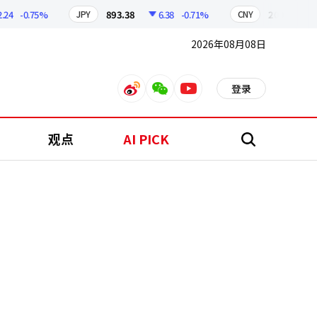
-0.75%
893.38
6.38
-0.71%
209.17
1.
JPY
CNY
2026年08月08日
登录
weibo
weixin
youtube
观点
AI PICK
搜
索