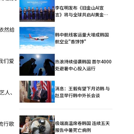
李在明发布《旧金山AI宣
言》将与全球共启AI黄金时
代
依然给
韩中航线客运量大增成韩国
航空业"香饽饽"
我们爱
热浪持续侵袭韩国 首尔4000
处避暑中心投入运行
消息：王毅有望下月访韩 与
行艺人、
赵显举行韩中外长会谈
流行歌
极端高温席卷韩国 连续五天
报告中暑死亡病例