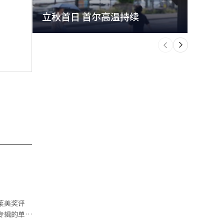
立秋首日 首尔高温持续
极端
个
前
一
下