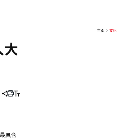
主页
文化
人大
分
打
调
享
印
整
文
大
章
小
得最具含