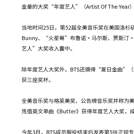
金量的大奖“年度艺人”（Artist Of The Year
当地时间25日，第52届全美音乐奖在美国洛杉矶MGM 
Bunny、“火星哥”布鲁诺·马尔斯、贾斯汀·
艺人”大奖收入囊中。
除年度艺人大奖外，BTS还摘得“夏日金曲”（Son
获三座奖杯。
全美音乐奖与格莱美奖、公告牌音乐奖并称为美国
凭借英文单曲《Butter》获得年度艺人大奖
今年3月，BTS成员服役结束后发表第5张正