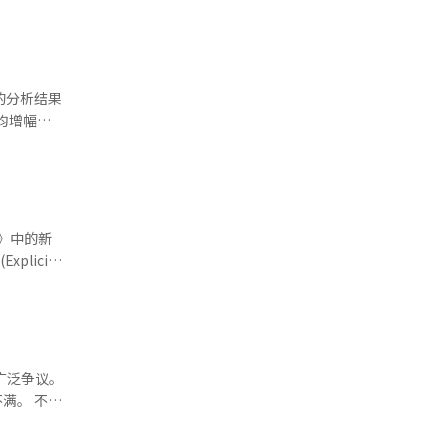
够取得如此成
”“不同正
对非英语音
均增幅
多歌迷支
别回落至
字歌曲销量
等方面的消
销售额增长
最佳亚洲流
费者销售额
。
，也有效带动
音乐。该曲
持政策，推
广泛争议。
、贾斯汀·
。 不