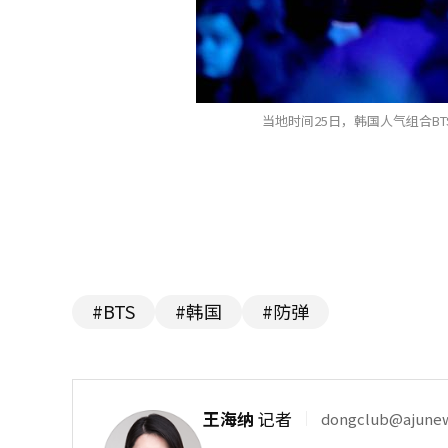
当地时间25日，韩国人气组合B
#BTS
#韩国
#防弹
王海纳
记者
dongclub@ajune