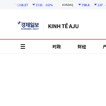
코
인
6258.57
37.81
-0.6%
798.8
2.87
-0.
SPI
KOSDAQ
정
보
时政
财经
all
menu