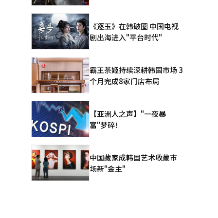
《逐玉》在韩破圈 中国电视
剧出海进入"平台时代"
霸王茶姬持续深耕韩国市场 3
个月完成8家门店布局
【亚洲人之声】"一夜暴
富"梦碎！
中国藏家成韩国艺术收藏市
场新"金主"