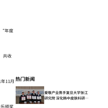
将“年度
项，共收
热门新闻
年11月
爱敬产业携手复旦大学张江
研究院 深化韩中皮肤科研合
作
音乐颁奖