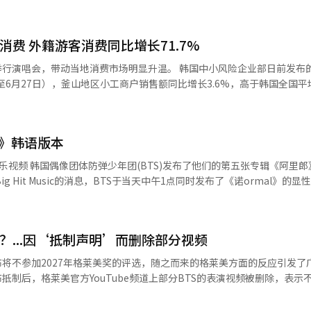
助力下，登顶全球78个国家（地区）的iTunes单曲榜。作为非主打歌，能
国际舞台上发展的身份认同、想法抱负等。歌词中“按照自己的标准前行
消费 外籍游客消费同比增长71.7%
。 歌曲中还借歌词表达了对西方主流音乐市场长期质疑
“只有眼睛特别大的你们这样说”，被认为含蓄批评了部分西方音乐产业
当地消费市场明显升温。 韩国中小风险企业部日前发布的分析结果
至6月27日），釜山地区小工商户销售额同比增长3.6%，高于韩国全国平
念的积极回应。BTS主动放弃参评格莱美而不是迎合评奖标准，引发众
显示大型文化活动对地方消费具有显著带动作用。 从消费走势来看，演出前两
4%和3.3%，演出当天增幅达到11.1%；演出结束后一周和两周增幅分
BTS于2018年发行的歌曲《Anpanman》推上美国公告牌“全球数
和观演期间。 分行业来看，便利店销售额同比增长6.5%，增
l》韩语版本
和餐饮业分别增长6.2%和3.6%，反映出游客在餐饮、购物及生活服务
张专辑《阿里郎》中的新
正规专辑歌曲《Aliens》和《2.0》制
圈销售额增幅均高于釜山整体平均水平。 与此同时，外籍游客成为推动当
Made-It也在社交平台发文写下“BTS ALIENS”，为组合送上支持。 本月29日，
，分析期间釜山地区外籍消费者销售额同比增长71.7%。其中，住宿业
曾在6月举行的世界巡演釜山演出中首次向粉丝公开。
向明年的格莱美奖提交作品参评。成员们在声明中委婉批评格莱美新增“
%，便利店增长71%，美容美发行业增长63.8%。按商圈来看，影岛区外籍消
版的音乐视频。YouTube等其他平台将于19日陆续上传。 此次音乐视频真实描
应被地域和语言划分，强调不会为了迎合奖项标准而改变自身的音乐理念
01.3%，西面增长86.5%，显示大型K-POP演出不仅吸引大量海外游客
日常生活，并对大众所经历的不安和疲惫给予了诚恳的安慰。 由全球知名制作
？...因‘抵制声明’而删除部分视频
l》是一首以平静的唱说风格表达华丽聚光灯背后的空虚和恐惧的另类流行
政府将进一步整合公共与民间数据，持续完善以数据为基础的小工商户支
中进入第41位，并连续三周保持在榜单上。 BTS将于19日(当地时间)在美国纽
布将不参加2027年格莱美奖的评选，随之而来的格莱美方面的反应引发了
释放文化消费对区域经济的带动效应。 6月，釜山水营区广安里海水浴
年国际足联北中美世界杯决赛的中场秀演出。此次演出将有麦当娜、夏奇拉
抵制后，格莱美官方YouTube频道上部分BTS的表演视频被删除，表示不满
来源 韩联社】
。※ 本报道经人工智能（AI）系统翻译与编辑。
S于29日通过各自的Instagram发布了相同内容的声
年不参加格莱美奖的评选，希望音乐不