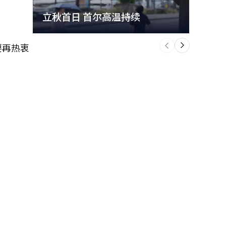
立秋首日 首尔高温持续
极端
个
前
一
要再热衷
下