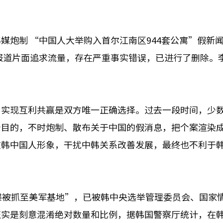
媒炮制 “中国人大举购入首尔江南区944套公寓”假新
报道片面追求流量，存在严重事实错误，已进行了删除。
、实现互利共赢是双方唯一正确选择。过去一段时间，少
治目的，不时炮制、散布关于中国的假消息，把个案渲染
在韩中国人形象，干扰中韩关系改善发展，最终也不利于
谍被抓至美军基地”，已被韩中央选举管理委员会、国家
证实是刻意混淆绝对数量和比例，据韩国警察厅统计，在