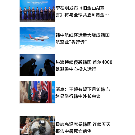
李在明发布《旧金山AI宣
言》将与全球共启AI黄金时
代
韩中航线客运量大增成韩国
航空业"香饽饽"
热浪持续侵袭韩国 首尔4000
处避暑中心投入运行
消息：王毅有望下月访韩 与
赵显举行韩中外长会谈
极端高温席卷韩国 连续五天
报告中暑死亡病例