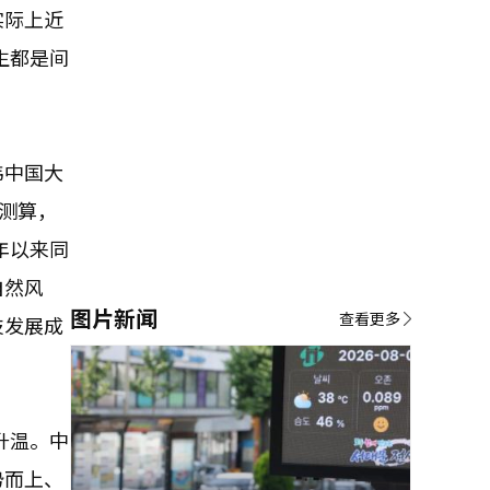
实际上近
生都是间
韩中国大
测算，
年以来同
自然风
图片新闻
查看更多
技发展成
升温。中
势而上、