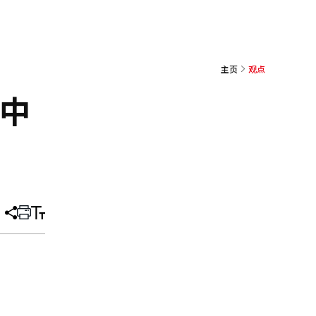
主页
观点
中
分
打
调
享
印
整
文
大
章
小