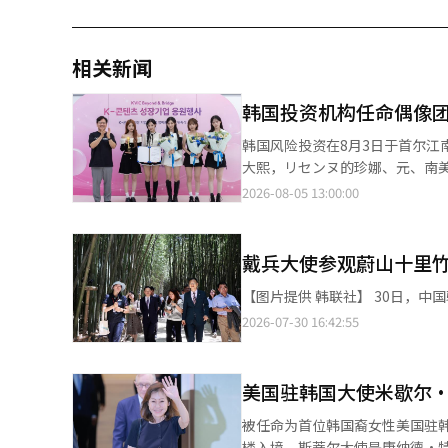
相关新闻
韩国投资机构任命偶像
韩国风险投资在8月3日于首尔
大熙，リセンヌ的珍娜、元、南美、梅、莉布。 韩国风险投资于8月5日宣布，
名誉宣传大使。 韩国风险投资在8月3日于首尔江南区新沙洞更美总部举行了任命仪式，以庆祝获得母基金子基金投
2026-08-05 13:00:00
资的企业的成长。自2024年出
行日语音源等方式扩大了海外活动。 作为母基金的管理公司，SmartStudy Ventures、K-Net Inve
Partners、JB Investmen
戴兵大使参观蔚山十里
增长。在更美所吸引的619亿韩元投资中，通
【图片提供 
能够取得有意义的成果，不仅得
共同成长的优秀案例。” 韩国风险投资计划集中力量支持有前景的小型内容企业在不同成长阶段的融资和国内外市场
2026-07-30 16:42:55
的拓展。还计划与更美讨论通过リセンヌ宣
表表示：“リセンヌ展示了中小
加强作为风险投资平台的角色，帮
美国驻韩国大使米歇尔
译与编辑。
被任命为首位韩国裔女性美国驻
楼入境。斯蒂尔大使是唐纳德·特朗普总统任命的第