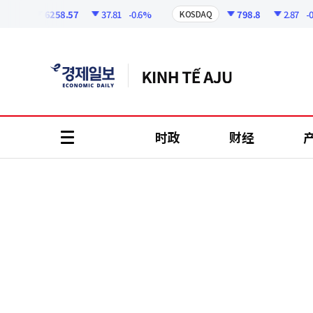
코
인
6258.57
37.81
-0.6%
798.8
2.87
-0.36%
KOSDAQ
정
보
时政
财经
all
menu