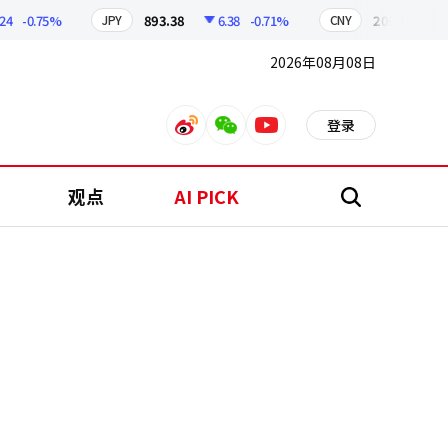
0.75%
893.38
6.38
-0.71%
209.17
1.79
JPY
CNY
2026年08月08日
登录
weibo
weixin
youtube
观点
AI PICK
搜
索