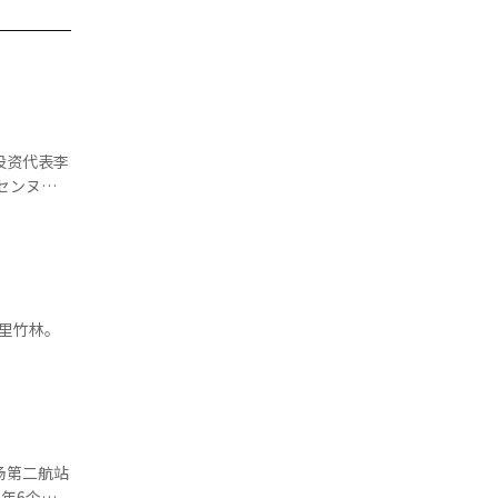
投资代表李
，并通过发
家培养以及业务
十里竹林。
与K-内容
性。我们将
I）系统翻
场第二航站