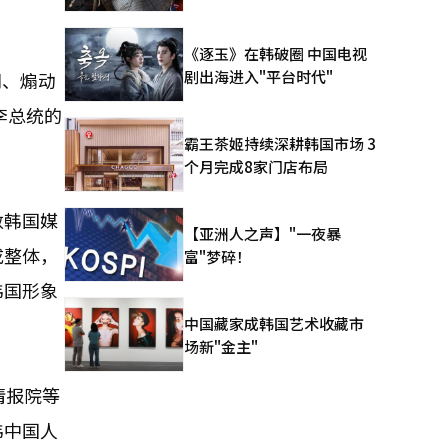
《逐玉》在韩破圈 中国电视
剧出海进入"平台时代"
闻、煽动
李总统的
霸王茶姬持续深耕韩国市场 3
个月完成8家门店布局
数韩国媒
【亚洲人之声】"一夜暴
成整体，
富"梦碎！
韩国形象
中国藏家成韩国艺术收藏市
场新"金主"
情报院等
韩中国人