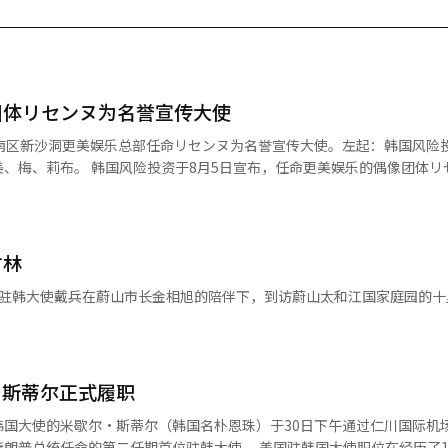
团体リセンヌ为名誉宣传大使
江南区新沙洞更美娱乐总部任命リセンヌ为名誉宣传大使。左起：韩国风险
任命更美娱乐的偶像团体リセンヌ为
道以来，リセンヌ最近在国内主要音源榜单上名列前茅，逐渐提升了知名度
stment
t和Michigan Venture Capital对更美进行了投资，支持K-内容制作和艺术
竹林
过母基金的投资规模达到了55亿韩元。 更美相关人士表示：“リセンヌ
韩联社】 30日，中国驻韩大使戴兵在蔚山市长金相旭的陪伴下，到访蔚山太和江国家庭园的
益于成员和员工的努力，也离不开投资者的支持。我们将努力创造风险投资
传风险企业的成长潜力和挑战案例的合作方案。 李大熙 韩国风险投资代
型内容企业在差异化策划和适当投资的基础上能够创造有意义成果的可能
助有潜力的K-内容企业成长并迈向全球市场。”※ 本报道经人工智能（A
·斯蒂尔正式履职
韩国大使的米歇尔·斯蒂尔（韩国名朴恩珠）于30日下午通过仁川国际机
二任期首位驻韩大使。 美国驻韩国大使职位在经历了1年6个月