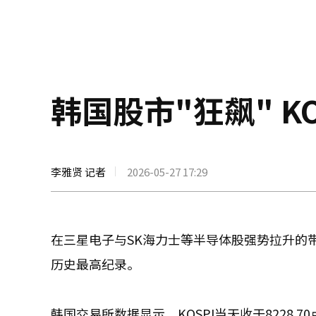
韩国股市"狂飙" K
李雅贤 记者
2026-05-27 17:29
在三星电子与SK海力士等半导体股强势拉升的带
历史最高纪录。
韩国交易所数据显示，KOSPI当天收于8228.70