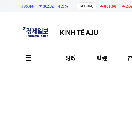
코
인
6295.44
302.82
-4.59%
801.66
2.07
+0
I
KOSDAQ
정
보
时政
财经
all
menu