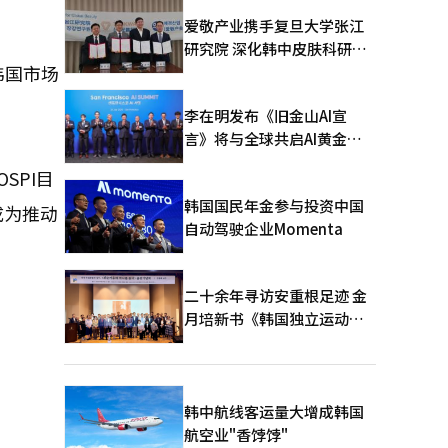
爱敬产业携手复旦大学张江
研究院 深化韩中皮肤科研合
韩国市场
作
李在明发布《旧金山AI宣
言》将与全球共启AI黄金时
代
SPI目
韩国国民年金参与投资中国
成为推动
自动驾驶企业Momenta
二十余年寻访安重根足迹 金
月培新书《韩国独立运动圣
地：向旅顺口追问历史》出
版
韩中航线客运量大增成韩国
航空业"香饽饽"