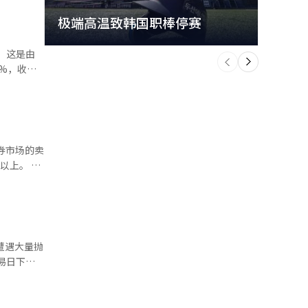
极端高温致韩国职棒停赛
首尔
个
前
一
下
4%，收于
块当天下
业数据不
券市场的卖
定技术股
上。 根
78.75点
新发展的
24次卖
字化以及外
企业的盈利
车
遭遇大量抛
生物制药
报道经人工
发了卖出保护
来，