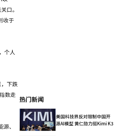
0点关口。
则收于
，个人
涨，下跌
指数走
热门新闻
美国科技界反对限制中国开
源AI模型 黄仁勋力挺Kimi K3
新能源、