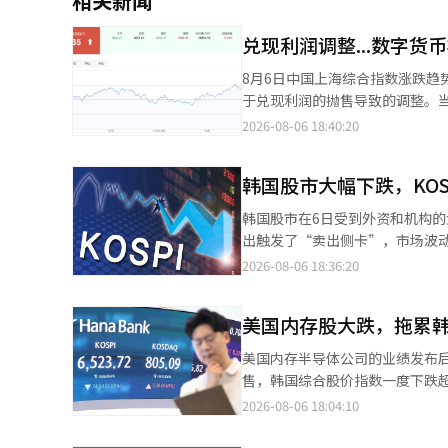
相关新闻
兑现利润调整...数字货
8月6日中国上海综合指数涨跌趋势 经过两天的上涨后，中国股市在当天出现了震荡整理的走势。分析认为，
于兑现利润的抛售导致的调整。当天
14110.12点；创业板指数下跌0.55%，收于3515.56点。 
2026-08-06 18:40:20
国科技股也出现了上涨。然而，
跌，但此前调整的人工智能软件、互联
韩国股市大幅下跌，KOSP
待将于7日发布的美国非农就业数
佳，可能会导致美国经济放缓的现实化。由
韩国股市在6日受到外资和机构的大
出：“短期内市场缺乏共识，方
出触发了“卖出侧卡”，市场波动性
是否形成新的上涨阶段。”并补充道：
据韩国交易所的数据，KOSPI指数较
2026-08-06 18:36:20
相关股票大幅上涨。飞天诚信、
开盘，随后跌幅扩大。上午10时
意见》中强调了支持零售企业数
出侧卡。 在证券市场上，外资和机构分别净卖出3兆3271亿韩元和1220亿韩元。相反，个人投资者则净买入3兆3390
国人购物和支付便利化等。 煤炭相关股票也表现强劲。昊华能源、大有能源等股票涨停。5日动力煤价格指数上涨的
美国内存股大跌，拖累
亿韩元，吸纳了这些卖出量。 在市值前列的股票中，SK海力士（-10.07%）、SK广场（-13.14%）的跌幅较大。此
消息为煤炭股带来了利好。550
外，三星电机（-8.92%）、三星
美国内存半导体公司的业绩发布
能力大幅改善。此外，部分煤矿进入安全整修
（-1.36%）等也以跌势收盘。
售，韩国综合股价指数一度下跌超过5%。 根据6日韩国交易所的数据，韩国综合股价指
公布的美元对人民币的基准汇率为6.
（1.27%）、KB金融（0.29%）则以上涨收盘。 KOSDAQ指数较前一交易日上涨
1.81%，报6478.75点，曾
2026-08-06 18:04:10
智能（AI）系统翻译与编辑。
点。当天，指数以797.44点开盘
机制。 外资在证券市场上净卖出超过1.8万亿韩元，成为下跌的主要推动力。尽管个人投资者也进行了相似规模的净
KOSDAQ指数已连续五个交易日上涨。 在KOSDAQ市场上，个人和机构分别净买入859亿韩元和16
买入，但未能阻止指数下跌。 市值较大的半导体股遭遇集中抛售。根据上午11时13分的数据，三星电子下跌