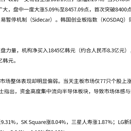
扩大，盘中一度大涨5.09%至8457.09点，首次突破840
停机制（Sidecar）。韩国创业板指数（KOSDAQ）
力量，机构净买入1845亿韩元（约合人民币8.3亿元）
4亿韩元。
，市场整体表现却明显偏弱。当天主板市场仅77只个股上
人士指出，资金高度集中流向半导体板块，导致市场体感与
1%，SK Square涨8.04%，三星人寿涨1.87%；LG