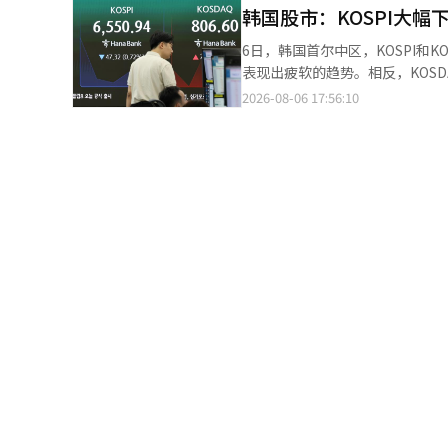
则净卖出2482亿韩元。 KOSDAQ市值前列的股票表现不一。以伊奥科技（5.96%）、阿尔特基（5.60%）、艾比尔
韩国股市：KOSPI大幅下
5.89%，SK海力士下跌8.75%
生物（3.62%）、生态科技（1.8
彭博社报道称，“韩国综合股价
6日，韩国首尔中区，KOSPI和KOSDAQ指数在 하나은
人（0.52%）等为代表的股票上涨。相
盘后交易中分别下跌8%和12%，这被分析为
表现出疲软的趋势。相反，KOSDAQ成功逆转上涨，重
员李京敏表示：“国内股市中，
场预期的业绩，但未来的增长前景
KOSPI较前一交易日下跌305.12
2026-08-06 17:56:10
称：“随着跌幅的扩大，卖出侧卡被触发。” 他进一步指出：“消费品和钢铁行业
价中得到充分反映，业绩预期的失望导致了投资者的获利了结
分，卖出侧卡（程序交易卖出报价效力暂停）被
的差异化表现十分明显。”※ 本
询问，亚洲内存半导体股需要什么额外的上涨动力才能继
构分别净卖出2兆9401亿韩元和39
下跌。”在日本，内存公司Kio
市值前列的股票大多表现疲软。SK S
场。 在纽约股市，AMD尽管发布了超出市场预期的业绩，但仍下跌超过7%。在未能满足高期望的评估下，费城半导
（-5.89%）、三星物产（-4.4
体指数也下跌了1.40%。※ 本
金融（-0.06%）等均出现下跌
（0.60%）则有所上涨。 同一时间，KOSDAQ较前一交易日上涨2.29点（0.29%），报801.88点。当天指数以797.44
点开盘，成功逆转上涨，突破800点。 在KOSDAQ市场上，个人和机构分别净买入2253亿韩元和72
时，外国投资者净卖出2926亿韩元。 KOSDAQ市值前列的股票大多呈现上涨趋势。以伊奥科技（5.9
基（5.05%）、ABL生物（4.1
程BM（0.88%）、HLB（0.5
下跌。 新韩投资证券的研究员强振赫表示：“在宏观环境稳定的情况下，半导体股仍然存在波动，导致证券市场触发
了卖出侧卡。KOSDAQ在近期上
（AI）系统翻译与编辑。