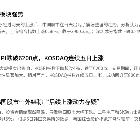
币板块强势
这是由
，上海综合指数上涨0.56%，收于3900.35点；深圳成分指数下跌0.2
由于美国股市对人工智能板块的投资情绪恢复，过去两天中
前一天美国科技股的调整使得中国股市也受到影响。尽管中国的半导体板
网平台和人工智能应用领域却吸引了低价买入，跌幅有限。 此外，投资者在等
I跌破6200点，KOSDAQ连续五日上涨
据（NFP）时表现出观望情绪，这也是当天调整的原因之一。如果私人就
于这一不确定性，投资者选择了观望。 华泰证券在当天的报告中指
规模卖出影响，KOSPI指数下跌超过4%，跌至6200点。交易期间，证
向感减弱，趋势性反弹可能在8月下旬出现。大型科技公司的业绩发布将决
显著加大。相对而言，KOSDAQ指数连续五日上涨，成功回升至800点以
“现在投资将集中在业绩可见性高的板块，而非投资规模。” 当天，数字货币
前一交易日下跌301.88点（4.58%），收于6296.38点。当天，指数以64
恒宝股份、楚天龙等股票均涨停。中国国务院在5日发布的《加快零售业创
18分，卖出侧卡（程序交易卖出报价效力暂停）被触发，这是今年以来的第
字化转型的内容，这为相关股票带来了利好。该发布内容包括全过程的数
韩国股市…外媒称“后续上涨动力存疑”
0大卡产品的价格上涨5元，交易价格为839元。煤炭价格持续强势，煤炭
电子（-6.50%）、三星物产（-4.17%）、三星生命（-3.57%）、现代汽
后，投资者情绪骤然降温，导致韩国股市大幅下跌。三星电子和SK海力士
阶段，市场上也出现了供应不足的担忧。 与此同时，中国人民银行当天
相对而言，韩华航空航天（3.97%）、LG能源解决方案（2.24%）、三星
数开盘时较前一交易日下跌
7889元，较前一日上涨0.0006元，人民币贬值幅度为0.009%。※ 本
2.08点（0.26%），收于801.67
一度跌至6238.32点，跌幅达到5.46%。由于急剧下跌，韩国综合股价指数触
，随后转为上涨并突破800点，期间最高曾达到813.54点。自上月31日以
15亿韩元。而外资