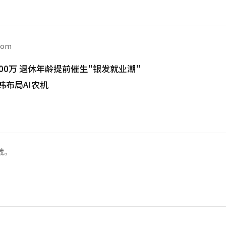
com
00万 退休年龄提前催生"银发就业潮"
韩布局AI农机
载。