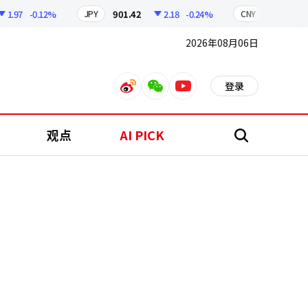
97
-0.12%
901.42
2.18
-0.24%
210.96
0
JPY
CNY
2026年08月06日
登录
weibo
weixin
youtube
观点
AI PICK
搜
索