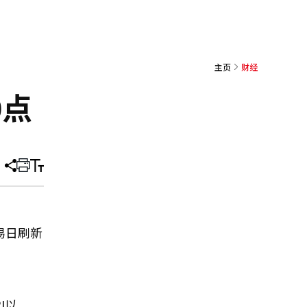
主页
财经
0点
分
打
调
享
印
整
文
大
章
小
易日刷新
I以