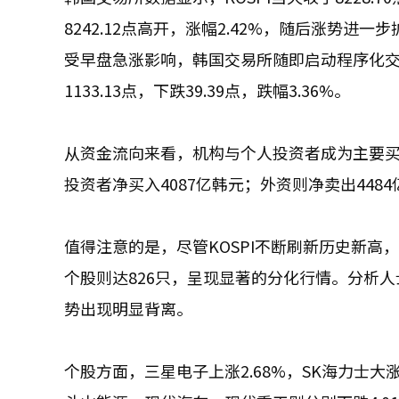
8242.12点高开，涨幅2.42%，随后涨势进一步
受早盘急涨影响，韩国交易所随即启动程序化交易暂
1133.13点，下跌39.39点，跌幅3.36%。
从资金流向来看，机构与个人投资者成为主要买盘
投资者净买入4087亿韩元；外资则净卖出448
值得注意的是，尽管KOSPI不断刷新历史新高
个股则达826只，呈现显著的分化行情。分析
势出现明显背离。
个股方面，三星电子上涨2.68%，SK海力士大涨9.3