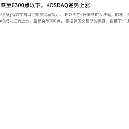
跌至6300点以下，KOSDAQ逆势上涨
。SK Square和三星电气分别下跌11.26%和9.88%，半导体相关股票普遍
2%）、生态科技BM（0.98%）、利诺工业（0.60%）、HLB（0.57%
指数在亚洲主要股市中表现出明显的疲软。”美国的闪迪和西部数据在业
행 交易室显示。 KOSPI在6日继续扩大跌幅，触发了卖出侧卡，
反，主成工程（-6.65%）和元益IPS（-5.22%）则出现下跌。 代信证券研究
抑制了亚洲内存半导体股的投资情绪。 尽管这两家公司均发布了超出市
新突破800点。 根据韩国交易所的数据，截至下午1时20分，
内存相关的投资情绪减弱，导致半导体行业大幅下跌，主导了指数的疲软
未能满足投资者的高期望。由于人工智能（AI）需求和内存价格上涨的
点（4.62%），报6293.57点。当天指数以6478.75点开盘，跌幅扩大。上午
呈现轮动交易的趋势，各行业之间
。 全春全球投资组合经理盖瑞·谭表示，“投资者开始
触发，这是今年第24次卖出侧卡。 在证券市场上，外国投资者和机
报道经人工智能（AI）系统翻译与编辑。
续投资。” 路透社也报道，“韩国股市主导了亚洲科技股的
65亿韩元。与此同时，个人投资者净买入3兆2447亿韩元，继续吸纳资金。 KOS
xia和半导体设备公司东京电子也大幅下跌，美国半导体股的疲软蔓延至整
quare（-11.44%）、SK海力士（-9.29%）、三星电机（-8.19%）
6%）、三星生命（-3.57%）、现代汽车（-1.24%）、HD现代重工（-0.98
报道经人工智能（AI）系统翻译与编辑。
。相反，汉华航空航天（5.46%）、三星生物制剂（0.94%）、LG能源解
0亿韩元。与此同
6%）、阿尔特
1%）、彩虹机器人（2.79%）、生态工程（1.82%）、利诺工业（1.35%
7%）为代表的股票均上涨。相反，元益IPS（-3.28%）和周成工程（-2.52
涨的基础上，仍然相对坚挺，表现出与KOSPI的不同走势。”※ 本报道经