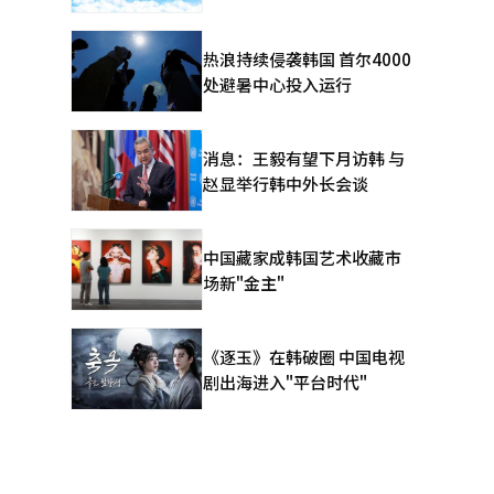
热浪持续侵袭韩国 首尔4000
处避暑中心投入运行
消息：王毅有望下月访韩 与
赵显举行韩中外长会谈
中国藏家成韩国艺术收藏市
场新"金主"
《逐玉》在韩破圈 中国电视
剧出海进入"平台时代"