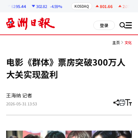
코
인
6295.44
302.82
-4.59%
801.66
2.07
+0.
KOSDAQ
정
보
all
登录
搜
men
索
主页
文化
电影《群体》票房突破300万人
大关实现盈利
王海纳 记者
2026-05-31 13:53
分
打
调
享
印
整
文
大
章
小