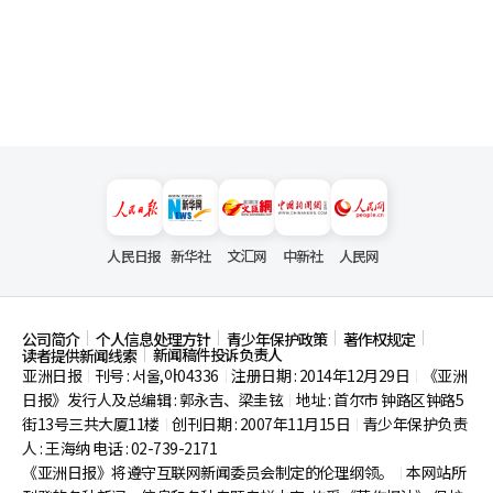
人民日报
新华社
文汇网
中新社
人民网
公司简介
个人信息处理方针
青少年保护政策
著作权规定
新闻稿件投诉负责人
读者提供新闻线索
亚洲日报
刊号 : 서울,아04336
注册日期 : 2014年12月29日
《亚洲
|
|
|
日报》发行人及总编辑 : 郭永吉、梁圭铉
地址 : 首尔市
钟路区钟路5
|
街13号三共大厦11楼
创刊日期 : 2007年11月15日
青少年保护负责
|
|
人 : 王海纳 电话 : 02-739-2171
《亚洲日报》将遵守互联网新闻委员会制定的伦理纲领。
本网站所
|