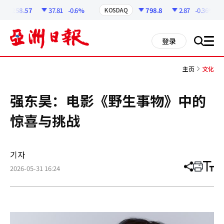
코
인
6258.57
37.81
-0.6%
798.8
2.87
-0.36%
KOSDAQ
정
보
all
登录
搜
men
索
主页
文化
强东昊：电影《野生事物》中的
惊喜与挑战
기자
2026-05-31 16:24
分
打
调
享
印
整
文
大
章
小