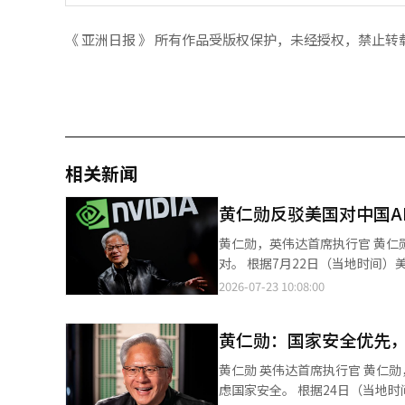
《 亚洲日报 》 所有作品受版权保护，未经授权，禁止转
相关新闻
黄仁勋反驳美国对中国A
黄仁勋，英伟达首席执行官 黄仁勋，英伟达首席执行官，近日对美国限制中国开源人工智能（AI）模型的举动表示反
对。 根据7月22日（当地时间）美国网络媒体Axios的报道，黄仁勋在前一天于德克萨斯州沃斯堡进行的采访中表
示，中国的AI模型“非常优秀”，并强调“应该
2026-07-23 10:08:00
国的AI模型时，他回答道：“当
英伟达的客户OpenAI和Ant
黄仁勋：国家安全优先
扩散可能威胁美国的技术优势。 黄仁勋指出，价格低廉的开源模型能够增加AI用户，从而扩大市场，他强调：“中国
不会将美国企业挤出市场，这种可能性为零。” 他的言论是在中国文氏AI最近发布
黄仁勋 英伟达首席执行官 黄仁勋，英伟达首席执行官，明确表示在美国国家安全与商业机会发生冲突时，将优先考
的背景下发表的。Kimi K3以接
虑国家安全。 根据24日（当地时间）CNBC的报道，黄仁勋在英伟达年度股东大会后的问答环节中表示：“国家安全
K3发布后，关于廉价高效的AI