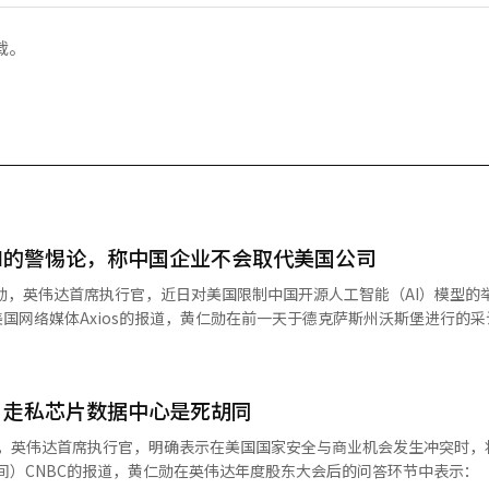
载。
I的警惕论，称中国企业不会取代美国公司
利用性能良好的开源模型”。 当被问及是否应该允许美国企业使用中
然应该允许。”这与美国政府及主要AI企业对中国AI技术追赶的担忧形成
hropic曾警告称，中国竞争对手正在未经授权地使用他们的模型技术，认为中
，走私芯片数据中心是死胡同
的“Kimi K3”引发美国市场警惕
近顶尖模型的性能、低廉的价格以及可供开发者下载和修改的开放权重为卖点。 K
模型可能降低大规模基础设施投资需求的担忧开始蔓延，导致包括英伟达在