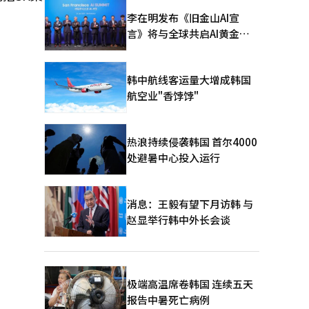
李在明发布《旧金山AI宣
言》将与全球共启AI黄金时
代
韩中航线客运量大增成韩国
航空业"香饽饽"
热浪持续侵袭韩国 首尔4000
处避暑中心投入运行
消息：王毅有望下月访韩 与
赵显举行韩中外长会谈
极端高温席卷韩国 连续五天
报告中暑死亡病例