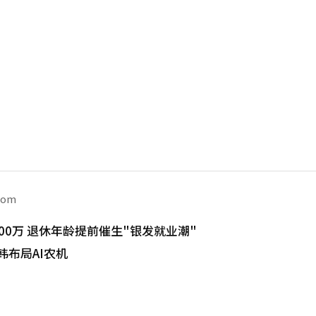
com
00万 退休年龄提前催生"银发就业潮"
韩布局AI农机