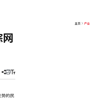
主页
产业
踪网
分
打
调
享
印
整
文
大
章
小
走势的民