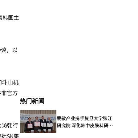
集韩国主
会谈，以
和斗山机
并非官方
热门新闻
爱敬产业携手复旦大学张江
始访韩行
研究院 深化韩中皮肤科研合
作
括SK集