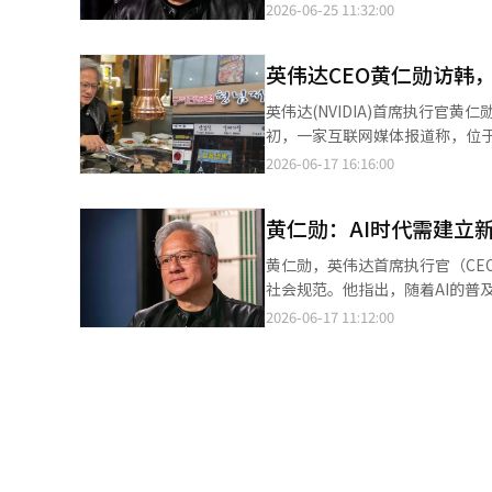
是首要任务”，并重申将优先考虑美国利益。 黄仁勋指出，即使有企业试图将英伟
2026-06-25 11:32:00
股出现抛售。 对此，黄仁勋表示：“市场最初对深度学习的影响理解错误，这次华尔街也误解了Kimi的影响。”他
制国家，实际运作也将面临困难
补充道：“免费AI对硬件、半导体和数据中心都是有利的。” 
运作。 他进一步强调：“先进的人工智能数据中心是一个需要可靠硬件、软件、网络和持续支持的庞大综合系统”，
担忧，黄仁勋称这是“错误的认
英伟达CEO黄仁勋访韩
并称“试图用走私的部分产品组建数据中心是死胡同”。 此番言论
间“沙盒”中运行，从而控制访问权限。 他还强调，开源模型能够让外部研究人员发现漏洞并
家安全问题并加强管控的背景下发
英伟达(NVIDIA)首席执行官
全也有帮助。黄仁勋表示：“如
也推出了符合美国政府标准的中国专用产品。 不过，美国政府去年已批准英伟达的H20
初，一家互联网媒体报道称，位
加脆弱。” 他提到，Anthropic限制访问的网络安全AI模型“Claude Mythos”时表示：“即使不提供Mythos，其
美国企业也在使用的产品。黄仁
地点被更改为弘大附近的另一家
2026-06-17 16:16:00
他开源模型已经可以使用。”他认为：
否会允许进口英伟达产品仍不确定。 在英伟达2026财年的收入中，包括香港在内的中国市场占比约为9%
遍认为是由于过高的关注度所致
对将AI竞争视为美国和中国之间
较2025年和2024年有所下降。 黄仁勋还对有关人工智能投资回报率（ROI）的质疑表示：“答案已经出来了”。他
播，部分投资者和粉丝甚至分享了
期存在，我们将继续使用AI。” 黄仁勋的采访是在美国财政部长斯科特·贝森特表示正在调查中国AI模型是否侵犯美
解释称，当人工智能能够生成有
黄仁勋：AI时代需建立
在一起的活动，安全和路线管理
国知识产权的几小时后发布的。 贝森特在接受福克斯商业采访时表示：“如果确认海外模型窃取了美国企业的技术，
力。 他提到，今年GitHub的拉取请求因人工智能的影响几乎增长了三倍，并强调：“英伟达系统的购买成本可能不
以及与会者的路线调整等因素可
将会采取制裁措施。”他提到在中国模型中发现了美
黄仁勋，英伟达首席执行官（CEO） 黄仁勋，英伟达首席执行官（CEO），强调在人工智能（AI）时代
是最低的，但它能产生最低的代币成本、最高的
关注度太高才更换地点？”、“
习、从其他知识源学习是智能的
社会规范。他指出，随着AI的普
示，英伟达计划在未来几年内通过
论在哪里，最终都会成为圣地。
人工智能（AI）系统翻译与编辑
化。 黄CEO在16日接受美联社采访时表示：“我们需要创造新的社会规范，鼓励每个人使用AI，亲自体验。” 他将
2026-06-17 11:12:00
过960亿美元（约148万亿韩
(AI)半导体、数据中心及下一代
AI的普及比作汽车的出现，指出
流的执行力以及不断扩大的资本回报的独特组合。” 此外，在当天的股
一变化。 黄CEO的这一表态正值地方社区对AI数据中心建设的反对声和对AI带来的就业减少的担忧加剧之际。他认
准，10名董事全部连任。外部股
为，AI能够帮助普通人无需编程
道经人工智能（AI）系统翻译与
对于特朗普总统提到的AI企业持
以更广泛地分享产业增长带来的利
个问题。”他强调：“这些是美
会。” 在谈到AI监管和安全标准时，黄CEO承认其必要性。他提到特朗普签署的行政命令，要求新AI模型在发布前自