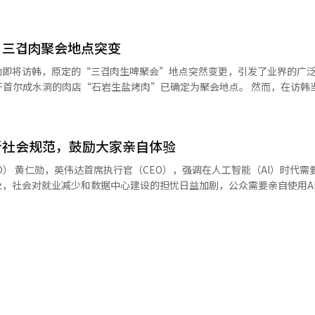
达芯片或系统走私到中国等出口限
。他表示，如果英伟达不提供技术支持或维修，先进的人工智能基础设施
关于下载中国AI模型可能导致中国政府获取“后门”的
知”。他进一步指出，企业可以根据自身环境修改模型，并在与外部隔离
，三겹肉聚会地点突变
是在美国政府将人工智能半导体的对华出口视为国
制定防御措施，这对安
表的。自2022年以来，美国对英伟达的先进人工智能芯片实施了出口管
黄仁勋即将访韩，原定的“三겹肉生啤聚会”地点突然变更，引发了业界的广泛
果所有事物都依赖于一个模型，攻击点和故障点也会集中在一起，这样世
0芯片对中国的出口。H200是
于首尔成水洞的肉店“石岩生盐烤肉”已确定为聚会地点。 然而，在访韩
勋表示，尽管相关出口许可已获批准，但英伟达尚未在该芯片上实现销售
肉店，这一消息引起了更大的关注。 目前，地点变更的原因尚未得到官方
“应该让Anthropic自由竞争，限制其活动对美国利益没有帮助。” 黄仁勋
，这一比例
。实际上，自聚会地点被曝光后，相关餐厅的名称在网络社区和社交媒体
短期胜负的观点表示反对。他指出：“AI竞争不是有终点的比赛，美国和
现场访问的计划。 另一位业内人士表示：“全球企业CEO与国内主要企
用的结果时，利用英伟达系统生成的代币将具备盈利能力，企业将需要更
新社会规范，鼓励大家亲自体验
必然是首要考虑因素。” 此外，也有人提出，首尔市中心的交通状况、日
能也产生了影响，但这些内容同样未得到确认。 在网络上，有人评论：“
国AI模型的“水印”。 对此，黄仁勋表示：“通过蒸馏和AI学
需要建立新的
代币处理量和最多的收入。” 黄仁勋还重申了股东回报政策。他表
餐厅老板一天之内经历了天堂与地狱。”、“猜测肉店的人们都感到失落
基本要素”，但他也指出，违反隐私保护规定或合同的企业应承担责任。※
及，社会对就业减少和数据中心建设的担忧日益加剧，公众需要亲自使用A
股票回购和分红将50%的自由现金流返还给投资者。英伟达在2026财年
”等反应。 与此同时，黄仁勋在此次访韩期间，将与国内主要企业总裁讨
。
元）的自由现金流。他表示：“英伟达为投资者提供了卓越的增长、高利润、
计算的合作方案等议题。※ 本报道经人工智能（AI）系统翻译与编辑。
汽车最初被视为对儿童安全的威胁，但社会通过建立人行道和斑马线等规
东大会上，董事薪酬方案以咨询性质获得批
东提出的修改公司章程以便所有股东投票通过简单多数的提案也获得通过。
知识就能完成网站建设、复杂文档分析和高端研究等高级任务，从而缩小
编辑。
股计划，黄CEO表示怀疑。他指出，特朗普曾提到美国政府持有部分AI企
益。对此，黄CEO表示：“我不太清楚他们究竟想要实现什么，我们没
国企业，它们的成功会通过许多美国人的投资带来股价上涨，进而创造税