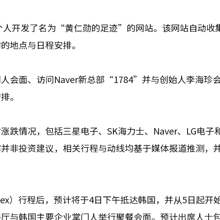
的个人开发了名为“黄仁勋的足迹”的网站。该网站自动收
访的地点与日程安排。
会面、访问Naver新总部“1784”并与创始人李海珍
安排。
跌情况，包括三星电子、SK海力士、Naver、LG电子
容并非投资建议，相关行程与动线均基于媒体报道推测，
tex）行程后，预计将于4日下午抵达韩国，并从5日起开
厅与韩国主要企业掌门人举行聚餐会面。预计出席人士包