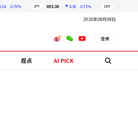
-0.75%
893.38
6.38
-0.71%
209.17
1.7
JPY
CNY
2026年08月08日
登录
weibo
weixin
youtube
观点
AI PICK
搜
索