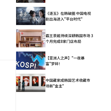
《逐玉》在韩破圈 中国电视
剧出海进入"平台时代"
霸王茶姬持续深耕韩国市场 3
个月完成8家门店布局
【亚洲人之声】"一夜暴
富"梦碎！
中国藏家成韩国艺术收藏市
场新"金主"