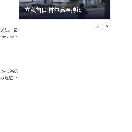
将难以正常
立秋首日 首尔高温持续
极端
的安全空
个
前
一
制，英伟达
下
关注。 最
界将变得更
当天，聚会
，且中国是
确认，但普
还
上迅速传
中国都会长
业总裁聚集
多的计算能
程的高效性
是不是因为
。”、“无
 本报道经
I以适应变
创造了超
论人工智能
自由现金
范来适应这
※ 本报
技术差距。
业股份，可
有讨论过这
收和就业机