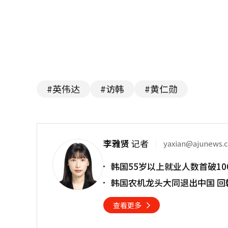
#英伟达
#访韩
#黄仁勋
李雅贤
记者
yaxian@ajunews.
韩国55岁以上就业人数首破10
韩国农机龙头大同退出中国 回
查看更多