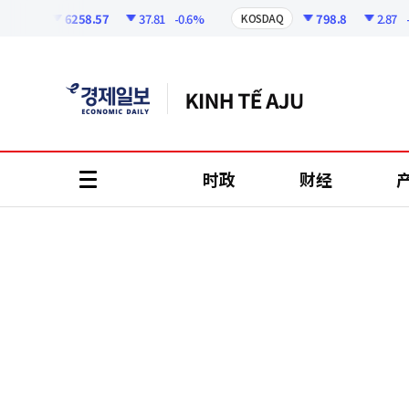
코
인
6258.57
37.81
-0.6%
798.8
2.87
-0.3
PI
KOSDAQ
정
보
时政
财经
all
menu