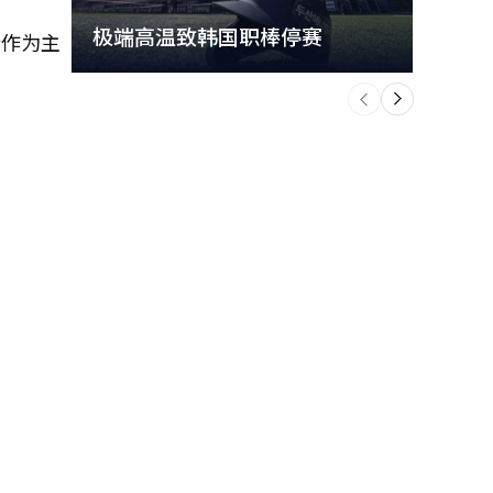
极端高温致韩国职棒停赛
首尔
验作为主
个
前
一
下