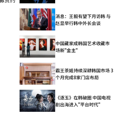
终募资约
消息：王毅有望下月访韩 与
赵显举行韩中外长会谈
中国藏家成韩国艺术收藏市
场新"金主"
霸王茶姬持续深耕韩国市场 3
个月完成8家门店布局
《逐玉》在韩破圈 中国电视
剧出海进入"平台时代"