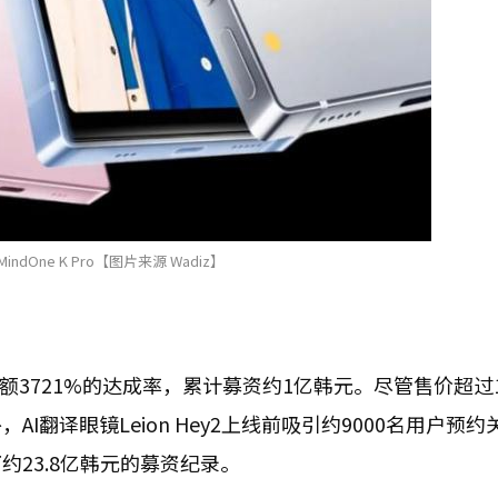
indOne K Pro【图片来源 Wadiz】
标金额3721%的达成率，累计募资约1亿韩元。尽管售价超过
翻译眼镜Leion Hey2上线前吸引约9000名用户预约
约23.8亿韩元的募资纪录。