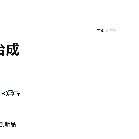
主页
产业
台成
分
打
调
享
印
整
文
大
章
小
国创新品