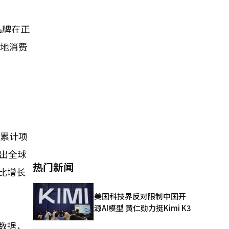
品牌在正
本地消费
。
台累计项
推出全球
热门新闻
同比增长
美国科技界反对限制中国开
源AI模型 黄仁勋力挺Kimi K3
z数据，