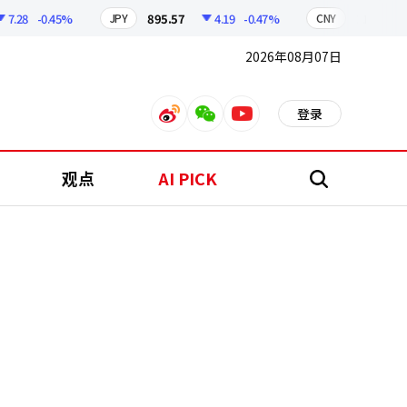
8
-0.45%
895.57
4.19
-0.47%
210.24
0.
JPY
CNY
2026年08月07日
登录
weibo
weixin
youtube
观点
AI PICK
搜
索