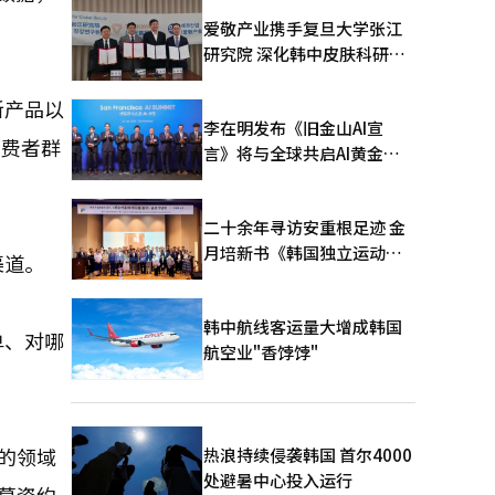
爱敬产业携手复旦大学张江
研究院 深化韩中皮肤科研合
作
新产品以
李在明发布《旧金山AI宣
消费者群
言》将与全球共启AI黄金时
代
二十余年寻访安重根足迹 金
月培新书《韩国独立运动圣
渠道。
地：向旅顺口追问历史》出
版
韩中航线客运量大增成韩国
单、对哪
航空业"香饽饽"
跃的领域
热浪持续侵袭韩国 首尔4000
处避暑中心投入运行