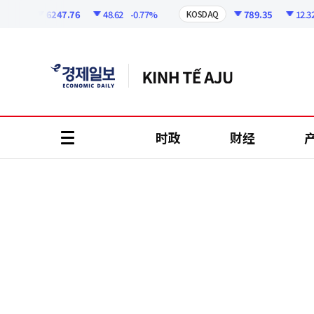
코
인
6247.76
48.62
-0.77%
789.35
12.32
-1
KOSDAQ
정
보
时政
财经
all
menu