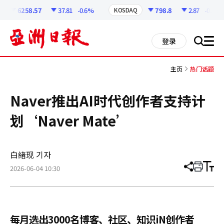
코
인
6258.57
37.81
-0.6%
798.8
2.87
-0.36%
KOSDAQ
정
보
all
登录
搜
men
索
主页
热门话题
Naver推出AI时代创作者支持计
划‘Naver Mate’
白緖现 기자
2026-06-04 10:30
分
打
调
享
印
整
文
大
章
小
每月选出3000名博客、社区、知识iN创作者