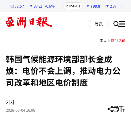
코
인
6258.57
37.81
-0.6%
798.8
2.87
-0.36%
KOSDAQ
정
보
all
登录
搜
men
索
主页
热门话题
韩国气候能源环境部部长金成
焕：电价不会上调，推动电力公
司改革和地区电价制度
기자
2026-06-04 16:06
分
打
调
享
印
整
文
大
章
小