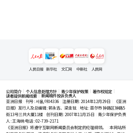
人民日报
新华社
文汇网
中新社
人民网
公司简介
个人信息处理方针
青少年保护政策
著作权规定
新闻稿件投诉负责人
读者提供新闻线索
亚洲日报
刊号 : 서울,아04336
注册日期 : 2014年12月29日
《亚洲
|
|
|
日报》发行人及总编辑 : 郭永吉、梁圭铉
地址 : 首尔市
钟路区钟路5
|
街13号三共大厦11楼
创刊日期 : 2007年11月15日
青少年保护负责
|
|
人 : 王海纳 电话 : 02-739-2171
《亚洲日报》将遵守互联网新闻委员会制定的伦理纲领。
本网站所
|