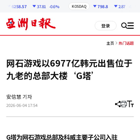
코
인
6258.57
37.81
-0.6%
798.8
2.87
-0.36%
KOSDAQ
정
보
all
登录
搜
men
索
主页
热门话题
网石游戏以6977亿韩元出售位于
九老的总部大楼‘G塔’
安信慧 기자
2026-06-04 17:54
分
打
调
享
印
整
文
大
章
小
G塔为网石游戏总部及科威主要子公司入驻