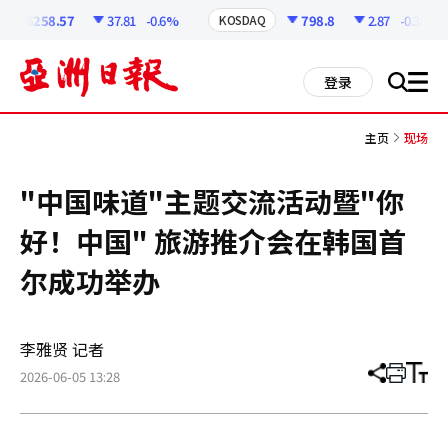
코
인
6258.57
37.81
-0.6%
798.8
2.87
-0.36%
KOSDAQ
정
보
all
登录
搜
men
索
主页
现场
"中国味道"主题交流活动暨"你
好！中国" 旅游推介会在韩国首
尔成功举办
李雅贤 记者
2026-06-05 13:28
分
打
调
享
印
整
文
大
章
小