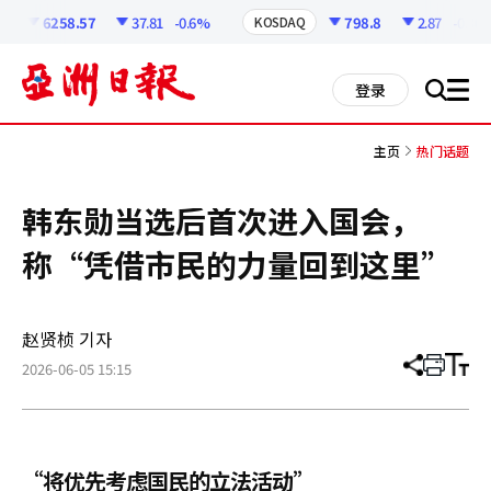
코
인
6258.57
37.81
-0.6%
798.8
2.87
-0.36%
KOSDAQ
정
보
all
登录
搜
men
索
主页
热门话题
韩东勋当选后首次进入国会，
称“凭借市民的力量回到这里”
赵贤桢 기자
2026-06-05 15:15
分
打
调
享
印
整
文
大
章
小
“将优先考虑国民的立法活动”