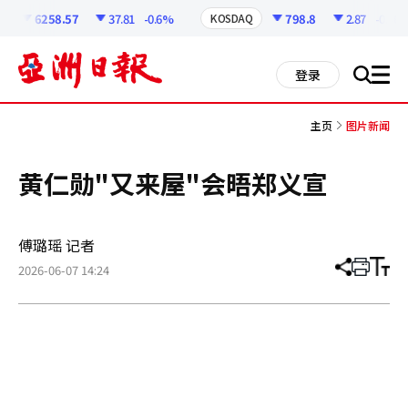
코
인
6258.57
37.81
-0.6%
798.8
2.87
-0.36%
KOSDAQ
정
보
all
登录
搜
men
索
主页
图片新闻
黄仁勋"又来屋"会晤郑义宣
傅璐瑶 记者
2026-06-07 14:24
分
打
调
享
印
整
文
大
章
小