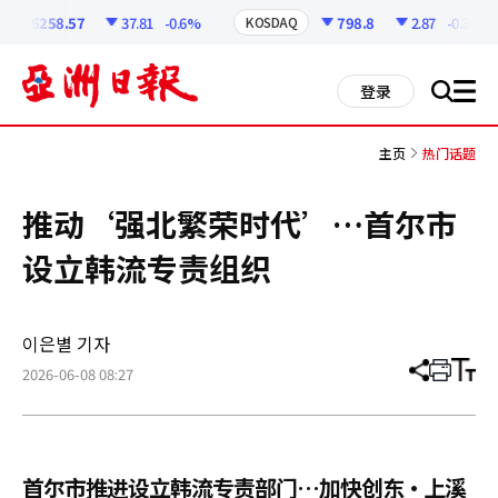
코
인
6258.57
37.81
-0.6%
798.8
2.87
-0.36%
KOSDAQ
정
보
all
登录
搜
men
索
主页
热门话题
推动‘强北繁荣时代’…首尔市
设立韩流专责组织
이은별 기자
2026-06-08 08:27
分
打
调
享
印
整
文
大
章
小
首尔市推进设立韩流专责部门…加快创东·上溪