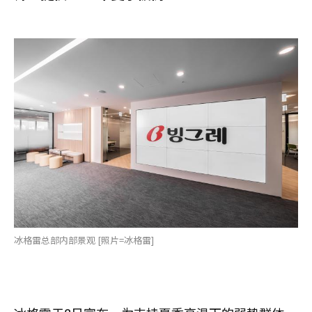
冰格雷总部内部景观 [照片=冰格雷]