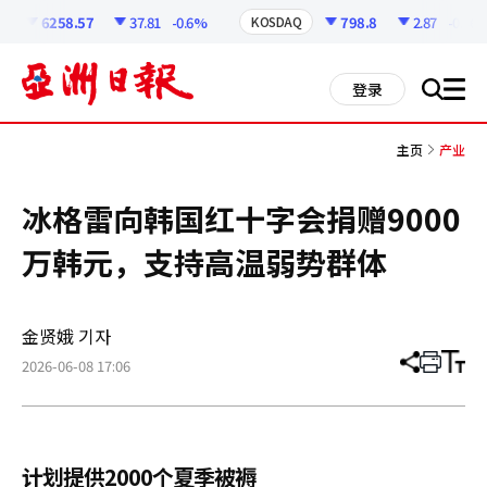
코
인
6258.57
37.81
-0.6%
798.8
2.87
-0.36%
KOSDAQ
정
보
all
登录
搜
men
索
主页
产业
冰格雷向韩国红十字会捐赠9000
万韩元，支持高温弱势群体
金贤娥 기자
2026-06-08 17:06
分
打
调
享
印
整
文
大
章
小
计划提供2000个夏季被褥