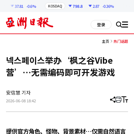
코
인
57
37.81
-0.6%
798.8
2.87
-0.36%
KOSDAQ
USD
정
보
all
登录
搜
men
索
主页
热门话题
넥스페이스举办‘枫之谷Vibe
营’…无需编码即可开发游戏
安信慧 기자
2026-06-08 18:42
分
打
调
享
印
整
文
大
章
小
提供官方角色、怪物、背景素材…仅需自然语言