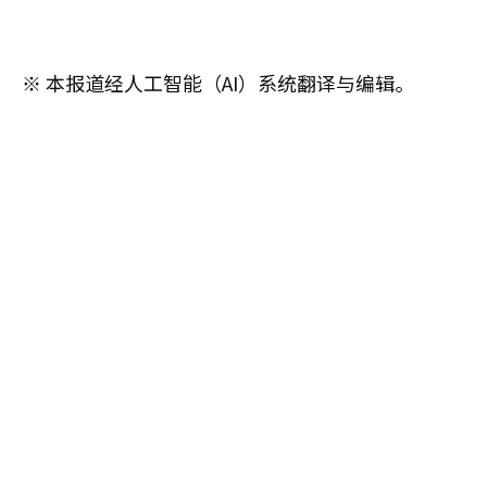
※ 本报道经人工智能（AI）系统翻译与编辑。