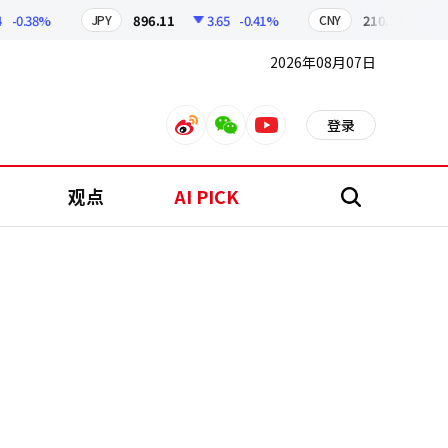
0.38%
896.11
3.65
-0.41%
210.37
0.59
JPY
CNY
2026年08月07日
登录
weibo
weixin
youtube
观点
AI PICK
搜
索