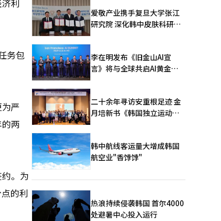
经济利
爱敬产业携手复旦大学张江
研究院 深化韩中皮肤科研合
作
任务包
李在明发布《旧金山AI宣
言》将与全球共启AI黄金时
代
二十余年寻访安重根足迹 金
更为严
月培新书《韩国独立运动圣
年的两
地：向旅顺口追问历史》出
版
韩中航线客运量大增成韩国
航空业"香饽饽"
签约。为
分点的利
热浪持续侵袭韩国 首尔4000
处避暑中心投入运行