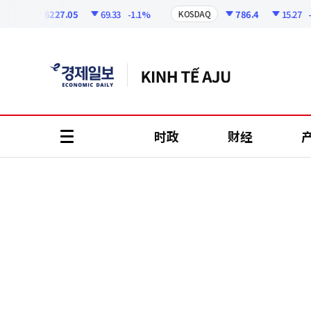
코
인
6227.05
69.33
-1.1%
786.4
15.27
-1.
PI
KOSDAQ
정
보
时政
财经
all
menu