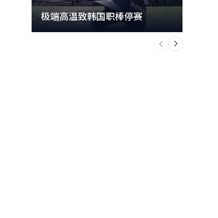
极端高温致韩国职棒停赛
首尔
个
前
一
下