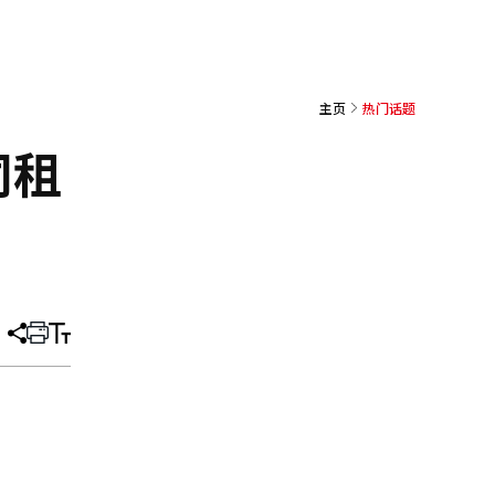
主页
热门话题
同租
分
打
调
享
印
整
文
大
章
小