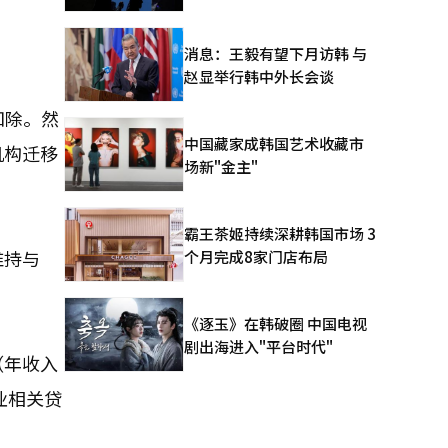
。
消息：王毅有望下月访韩 与
赵显举行韩中外长会谈
扣除。然
中国藏家成韩国艺术收藏市
机构迁移
场新"金主"
霸王茶姬持续深耕韩国市场 3
维持与
个月完成8家门店布局
《逐玉》在韩破圈 中国电视
剧出海进入"平台时代"
（年收入
业相关贷