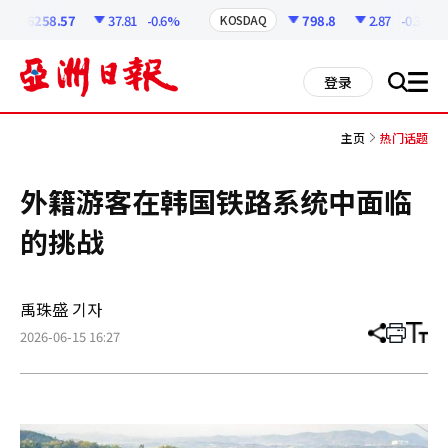
코
인
6258.57
37.81
-0.6%
798.8
2.87
-0.36%
KOSDAQ
정
보
all
登录
搜
men
索
主页
热门话题
外籍游客在韩国铁路系统中面临
的挑战
禹珠盛 기자
2026-06-15 16:27
分
打
调
享
印
整
文
大
章
小