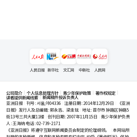
人民日报
新华社
文汇网
中新社
人民网
公司简介
个人信息处理方针
青少年保护政策
著作权规定
新闻稿件投诉负责人
读者提供新闻线索
亚洲日报
刊号 : 서울,아04336
注册日期 : 2014年12月29日
《亚洲
|
|
|
日报》发行人及总编辑 : 郭永吉、梁圭铉
地址 : 首尔市
钟路区钟路5
|
街13号三共大厦11楼
创刊日期 : 2007年11月15日
青少年保护负责
|
|
人 : 王海纳 电话 : 02-739-2171
《亚洲日报》将遵守互联网新闻委员会制定的伦理纲领。
本网站所
|
刊登的各种新闻、信息和各种专题专栏内容, 均受《著作权法》
保护,