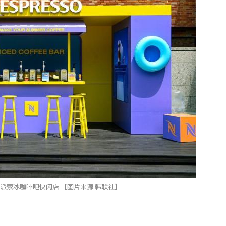
派索冰咖啡吧快闪店 【图片来源 韩联社】