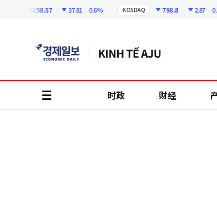
코
인
6258.57
37.81
-0.6%
798.8
2.87
-0.36%
KOSDAQ
정
보
时政
财经
all
menu