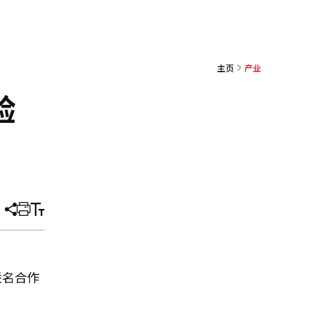
主页
产业
验
分
打
调
享
印
整
文
大
章
小
联名合作