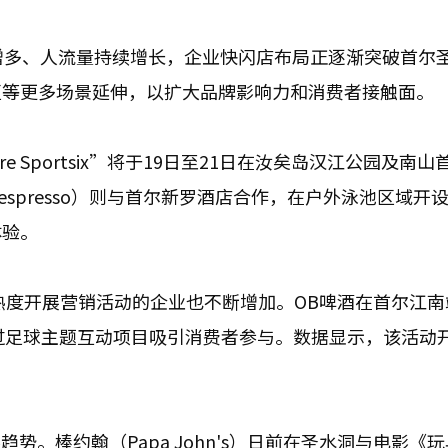
增多、人流量持续增长，企业快闪店布局正逐渐突破首尔
区等更多场景延伸，以扩大品牌影响力和消费者接触面。
are Sportsix”将于19日至21日在汝矣岛汉江公园及南
spresso）则与首尔新罗酒店合作，在户外泳池区域开
体验。
事热度开展营销活动的企业也不断增加。OB啤酒在首尔江南
店，通过足球主题互动项目吸引消费者参与。数据显示，该活动
势。棒约翰（Papa John's）日前在圣水洞与电影《