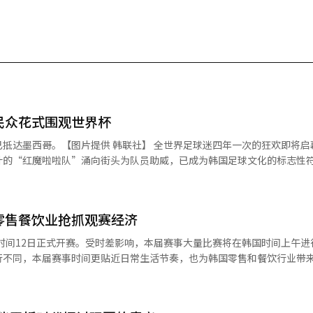
民众花式围观世界杯
供 韩联社】 全世界足球迷四年一次的狂欢即将启幕，每逢
计的“红魔啦啦队”涌向街头为队员助威，已成为韩国足球文化的标志性
北美地区，韩国队小组赛时间普遍在韩国时间上午，与上班和上课时间重
位于首尔江西区麻谷洞的全球研发中心举行集体观赛活动，约400名员工
零售餐饮业抢抓观赛经济
首场小组比赛。由于比赛恰逢午餐时间，公司还特别准备了炸鸡、可乐等
国时间12日正式开赛。受时差影响，本届赛事大量比赛将在韩国时间上午进
。公司还鼓励员工穿着红色服装参与应援，并安排竞猜比分、主题换装活
行不同，本届赛事时间更贴近日常生活节奏，也为韩国零售和餐饮行业带
，并在江南站附近开设世界杯主题快闪店，组织员工和消费者共同围观比赛。 
下午消费”的消费场景展开布局，希望将赛事热度延伸至购物、餐饮及休
名员工和消费者组成的助威团，目前已前往墨西哥瓜达拉哈拉，在当地现场