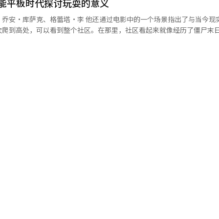
能平板时代探讨玩耍的意义
世界杯主题打卡区；现代百货则在首尔汝矣岛开设韩国国家足球队主题快
动活动及球衣定制服务等体验项目；新世界百货在江南店展示多个国家队
、乔安·库萨克、格蕾塔·李 他还通过电影中的一个场景指出了与当今现
增加等因素影响，未安排世界杯相关活动的企业也不在少数。 尽管今年世界杯
次爬到高处，可以看到整个社区。在那里，社区看起来就像经历了僵尸末
众对世界杯的关注度依然居高不下。广播广告振兴公社（KOBACO）日
门店设置超大屏幕直播韩国队比赛，打造室内观赛空间，并结合餐饮和购物
独自坐在沙发上盯着屏幕。我认为这个场景象征性地展示了当今的现实。
，68.6%的受访者表示有观看本届世界杯的计划。 在观赛方式方面，实时
实。”最后，汤姆·汉克斯谈到了这个系列长期以来受到观众喜爱的持续
表示会优先选择观看现场直播，54.3%的人倾向于观看赛事集锦，27.0%
鸡品牌还将营业时间提前至上午，以配合韩国队比赛时间；外卖平台则联
’这个数字可以忽略。我们都是‘玩具总动员’。我认为这一切都是与笑声
赛事内容。 从观看渠道来看，传统电视仍然占据主导地位。
人士表示，本届世界杯比赛时间与消费者日常作息更
动员5》将于6月17日在韩国上映。※ 本报道经人工智能（AI）系统翻译
台或有线电视观看比赛，43.6%的人选择在线视频平台，34.3%的人倾
赛空间、推出互动体验和开展优惠活动等方式吸引顾客到店消费，提升赛
赛。 啤酒品牌Cass在首尔江南大路打造的世界杯互动空
2日，首尔光化门广场的球迷们为韩国队获胜欢呼庆祝。【图片来源 韩联社】
”。【图片提供 韩联社】