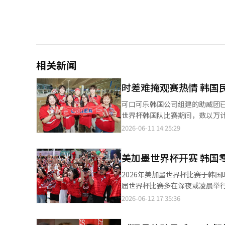
相关新闻
时差难掩观赛热情 韩国
可口可乐韩国公司组建的助威团已抵达墨西哥。【图片提
世界杯韩国队比赛期间，数以万
而，由于本届世界杯举办地位于
2026-06-11 14:25:29
威盛况恐难重现。 在这一背景下，韩国多家企业举行集体观赛活动，让员工在不影响工作的前提下共享世界杯激情。
服装企业衣恋集团计划于12日在
美加墨世界杯开赛 韩国
议室共同观看韩国队与捷克队的
工营造轻松热烈的观赛氛围。 零售企业GS Retail也将在首尔驿三洞的GS大厦以及江西区办公楼设置多个观赛空间，
2026年美加墨世界杯比赛于韩
通过大屏幕和电视同步直播比赛
届世界杯比赛多在深夜或凌晨举
零食分享等互动环节。 除办公室观赛外，不少企业还尝试打造更加多元的助威模式。OB啤酒将在首尔及首都圈多家
机会。 随着世界杯开赛，韩国零售和餐饮企业纷纷围绕观赛场景推出主题活动和优惠促销，积极抢抓“观赛经济”商
2026-06-12 17:35:36
体育酒吧设立“Cass观赛酒吧”
机。流通业正围绕“上午观赛、
可乐韩国则组建了一支由70多
下消费领域。 韩国主要流通企业近期陆续启动世界杯营销活动。乐天百货联合世界杯官方赞助商Visa开展主题活动，