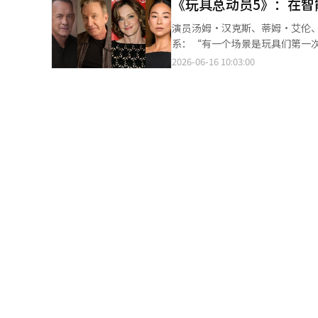
比赛，并为国家队加油助威。 麦当劳韩国则推出世界杯竞猜活动，鼓励员工预测韩国队比赛结果，并向参与者赠送纪
《玩具总动员5》：在智
并在蚕室乐天世界购物中心设置
念奖品。 不少企业认为，世界杯不仅是一场体育盛会，也为加强企业文化建设和员工沟通提供了机会。 不过，受消
球员更衣室主题拍照区、球迷互
演员汤姆·汉克斯、蒂姆·艾伦
费疲软、原材料价格上涨以及经营压力
并同步开展观赛零食促销活动。 与此同时，新世界集团旗下综合购物中心Starfield与韩国独家转播机构JTBC合作，
系：“有一个场景是玩具们第一
举办地与韩国存在时差，但韩国民
在河南、高阳、水原和COEX等
暗而且街上没有孩子，所有人都
2026-06-16 10:03:00
《2026美加墨世界杯收视意向调查》显示
相关活动。 除零售业外，餐饮和外卖行业也积极加入世界杯营销行列。啤酒、咖啡、快餐及连锁炸鸡品牌纷纷推出观
并不是简单的好与坏，而只是现
直播最受欢迎。71.6%的受访者
赛优惠和限时折扣活动，部分炸
国观众表示：“‘玩具总动员5
观看比赛，另有15.4%的人表示会通过短视频平台获取
推出配送费减免和优惠券活动，吸引观赛消费者下单消费。 业内
样一致的故事。”此外，《玩具总
75%的受访者表示将通过地面电视
加契合，不少企业正通过打造观
OTT流媒体平台收看赛事，17.9%则会通过门户网站关注比
和顾客参与度。 1
间“Cass Fan Base camp