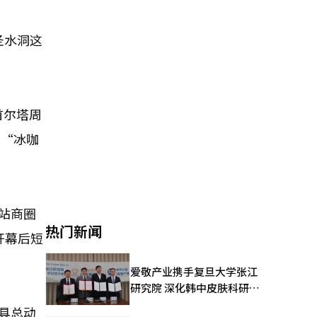
圣水洞这
山首尔塔周
设“冰咖
站商圈
热门新闻
开幕后短
爱敬产业携手复旦大学张江
研究院 深化韩中皮肤科研合
作
玩具总动