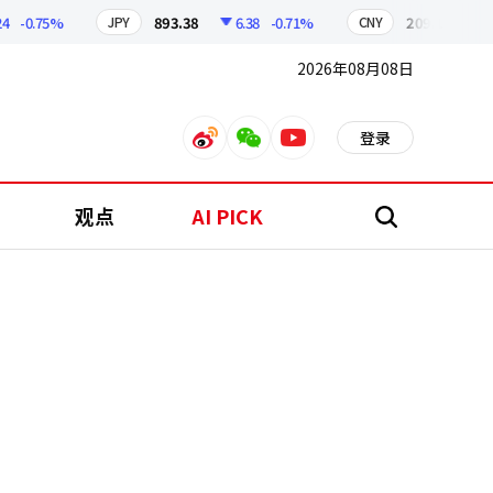
0.75%
893.38
6.38
-0.71%
209.17
1.79
JPY
CNY
2026年08月08日
登录
weibo
weixin
youtube
观点
AI PICK
搜
索