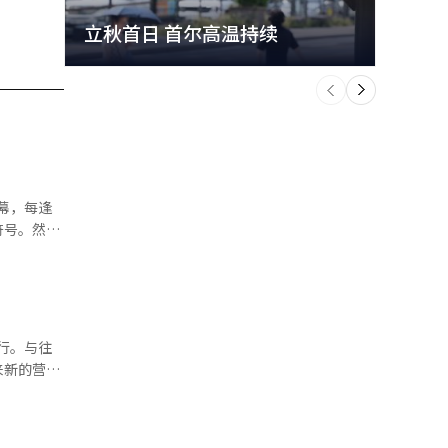
立秋首日 首尔高温持续
极端
个
前
一
下
符号。然
叠，街头助
将在大型会
套餐，为员
行。与往
动以及现场
来新的营销
可口
闲娱乐等线
观看韩国队