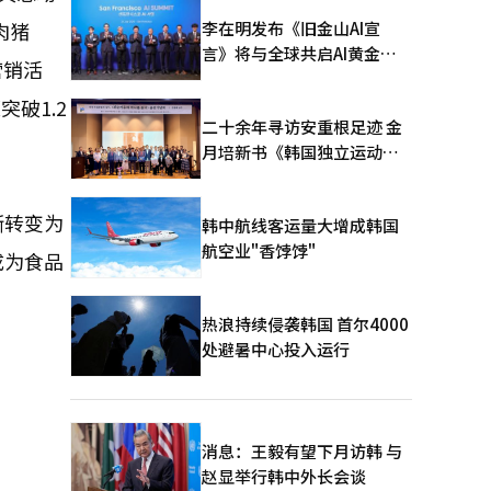
李在明发布《旧金山AI宣
肉猪
言》将与全球共启AI黄金时
营销活
代
破1.2
二十余年寻访安重根足迹 金
月培新书《韩国独立运动圣
地：向旅顺口追问历史》出
版
渐转变为
韩中航线客运量大增成韩国
航空业"香饽饽"
成为食品
热浪持续侵袭韩国 首尔4000
处避暑中心投入运行
消息：王毅有望下月访韩 与
赵显举行韩中外长会谈