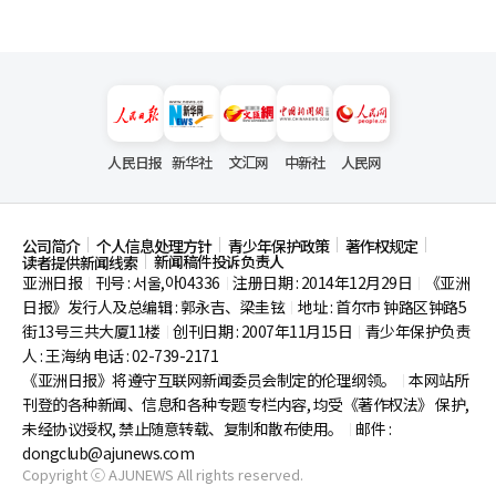
人民日报
新华社
文汇网
中新社
人民网
公司简介
个人信息处理方针
青少年保护政策
著作权规定
新闻稿件投诉负责人
读者提供新闻线索
亚洲日报
刊号 : 서울,아04336
注册日期 : 2014年12月29日
《亚洲
|
|
|
日报》发行人及总编辑 : 郭永吉、梁圭铉
地址 : 首尔市
钟路区钟路5
|
街13号三共大厦11楼
创刊日期 : 2007年11月15日
青少年保护负责
|
|
人 : 王海纳 电话 : 02-739-2171
《亚洲日报》将遵守互联网新闻委员会制定的伦理纲领。
本网站所
|
刊登的各种新闻、信息和各种专题专栏内容, 均受《著作权法》
保护,
未经协议授权, 禁止随意转载、复制和散布使用。
邮件 :
|
dongclub@ajunews.com
Copyright ⓒ AJUNEWS All rights reserved.