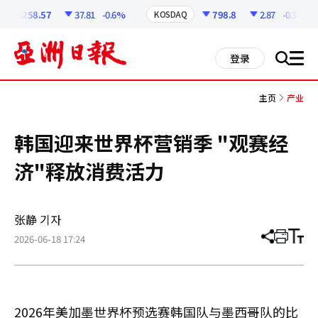
코
인
6258.57
37.81
-0.6%
798.8
2.87
-0.36%
KOSDAQ
정
보
all
登录
搜
men
索
主页
产业
韩国迎来世界杯营销季 "观赛经
济"释放消费活力
张静 기자
2026-06-18 17:24
分
打
调
享
印
整
文
大
章
小
2026年美加墨世界杯预选赛韩国队与墨西哥队的比