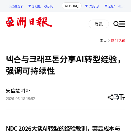
코
인
6258.57
37.81
-0.6%
798.8
2.87
-0.36%
KOSDAQ
정
보
all
登录
搜
men
索
主页
热门话题
넥슨与크래프톤分享AI转型经验，
强调可持续性
安信慧 기자
2026-06-18 19:52
分
打
调
享
印
整
文
大
章
小
NDC 2026大谈AI转型的经验教训，突显成本与