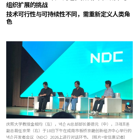
组织扩展的挑战
技术可行性与可持续性不同，需重新定义人类角
色
庆熙大学教授金相均（左），넥슨 AI总部部长姜德元（中），크래프톤
副总裁任京荣（右）于18日下午在成南市板桥京畿创新经济中心举行的
넥슨开发者会议（NDC）2026上进行对话环节。 [照片=安信惠记者]