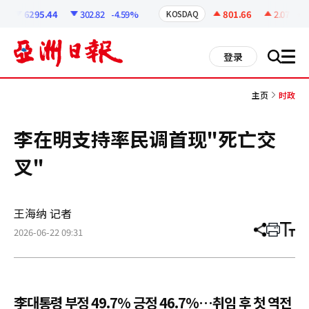
코
인
6295.44
302.82
-4.59%
801.66
2.07
+0.2
KOSDAQ
정
보
all
登录
搜
men
索
主页
时政
李在明支持率民调首现"死亡交
叉"
王海纳 记者
2026-06-22 09:31
分
打
调
享
印
整
文
大
章
小
李대통령 부정 49.7% 긍정 46.7%…취임 후 첫 역전