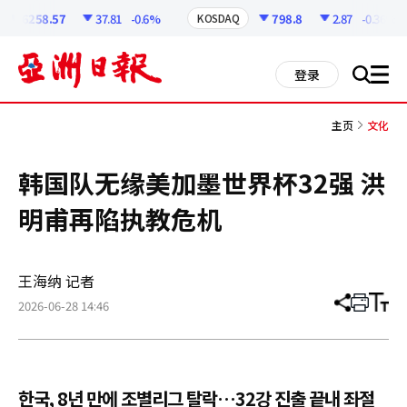
코
인
6258.57
37.81
-0.6%
798.8
2.87
-0.36%
KOSDAQ
정
보
all
登录
搜
men
索
主页
文化
韩国队无缘美加墨世界杯32强 洪
明甫再陷执教危机
王海纳 记者
2026-06-28 14:46
分
打
调
享
印
整
文
大
章
小
한국, 8년 만에 조별리그 탈락…32강 진출 끝내 좌절