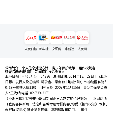
人民日报
新华社
文汇网
中新社
人民网
公司简介
个人信息处理方针
青少年保护政策
著作权规定
新闻稿件投诉负责人
读者提供新闻线索
亚洲日报
刊号 : 서울,아04336
注册日期 : 2014年12月29日
《亚洲
|
|
|
日报》发行人及总编辑 : 郭永吉、梁圭铉
地址 : 首尔市
钟路区钟路5
|
街13号三共大厦11楼
创刊日期 : 2007年11月15日
青少年保护负责
|
|
人 : 王海纳 电话 : 02-739-2171
《亚洲日报》将遵守互联网新闻委员会制定的伦理纲领。
本网站所
|
刊登的各种新闻、信息和各种专题专栏内容, 均受《著作权法》
保护,
未经协议授权, 禁止随意转载、复制和散布使用。
邮件 :
|