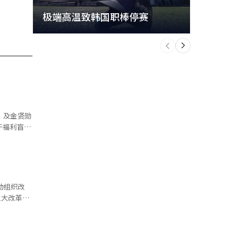
极端高温致韩国职棒停赛
首尔
个
前
一
下
）及金贤勋
供约200
动组织改
三大改革方
与了即食米
动，他将亲
性，负责调