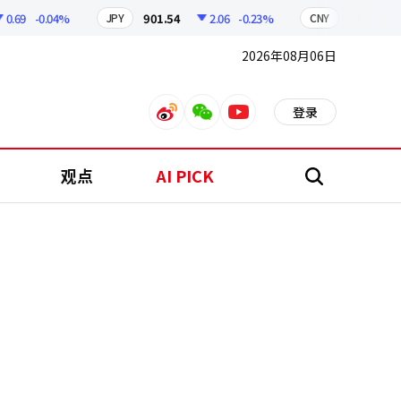
9
-0.04%
901.54
2.06
-0.23%
210.96
0
JPY
CNY
2026年08月06日
登录
weibo
weixin
youtube
观点
AI PICK
搜
索