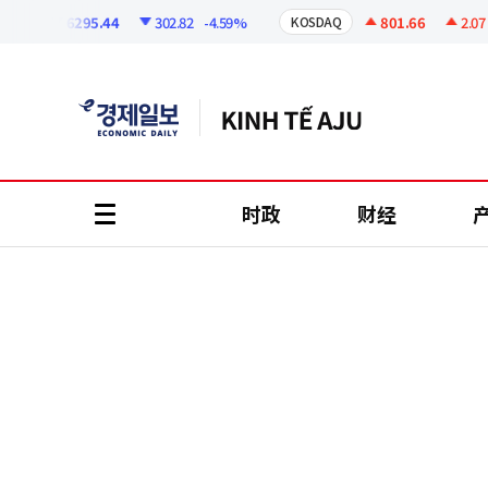
코
인
6295.44
302.82
-4.59%
801.66
2.07
+0
KOSDAQ
정
보
时政
财经
all
menu