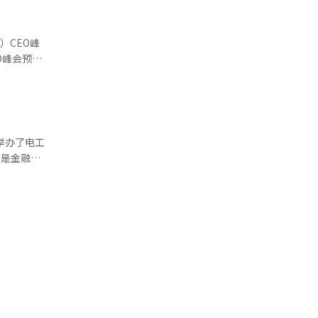
部和产业
题，以确保
关者的影
复完成，与
）CEO峰
择保健福利
O峰会预算
B部门负
经理也将被
成后续工作
恢复信任，
职位，并引
举办了电工
研究机构
曾是金融从
济研究院。
止类似事
势群体等不
。电工考试
主性。审计
学员顺利取
进行。原执
速增长，从
长代理由崔
昌亨表示，将
部利益相关
团网站获取
商会会长团
之机，提
报道经人工