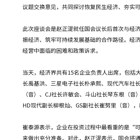
议题交换意见，共同探讨恢复民生经济、夯实
此次座谈会是赵正湜就任国会议长后首次与经
振经济、筑牢可持续发展基础的合作路径。经
经营中面临的困难和政策诉求。
当天，经济界共有15名企业负责人出席，包括
长禹基洪、三星电子社长朴承熙、现代汽车社长
（音）、CJ社长许敏会、斗山社长琴东根（音
HD现代副长柳根灿、GS副社长崔努里（音），
崔泰源表示，企业在投资过程中最看重的是“
来做出充分准备。对此，赵正湜表示，国会将