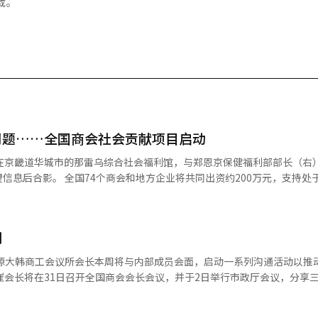
载。
问题……全国商会社会贡献项目启动
日在京畿道华城市的那雷乌综合社会福利馆，与郑恩京保健福利部部长（右
出资约200万元，支持处于福利盲区
，并进行了捐款。 当天的活动中，崔泰源大商会会长兼SK集团
勋韩国社会福利协会会长、尹成镇华城特例市第一副市长等人出席。 简单梦想是
划
额外的证明程序，并通过咨询将其与福利服务相连接的项目。 此次项目中，全
参与财政、实物支持、宣传活动等。其中21个商会和10家地方会员企业将提
泰源大韩商工会议所会长本周将与内部成员会面，启动一系列沟通活动以推
活动，以扩大地方企业和市民的参与。 与会者分享了共同挑战的推进宗
崔会长将在31日召开全国商会会长会议，并于2日举行市政厅会议，分享
了捐款仪式。他们还考察了华城市简单梦想的运营现状和支持案例，并参
责任、创新组织文化，并征求意见。此次沟通活动由崔会长亲自提议并推
共同挑战是全国商会和地方企业为共
见。大韩商会计划设立“经济研究总管”职位，通过外部招聘来增强专业
于不仅大企业，地方中小企业也参与其中。” 他还表示：“希望通过简单