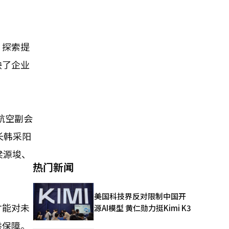
，探索提
映了企业
航空副会
长韩采阳
梁源埈、
热门新闻
美国科技界反对限制中国开
才能对未
源AI模型 黄仁勋力挺Kimi K3
供保障。