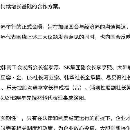
可持续增长基础的合作方案。
济界举行的正式会晤，旨在加强国会与经济界的沟通渠道
济界代表围绕上述三大议题发表意见的同时，也向国会反
大韩商工会议所会长崔泰源、SK集团副会长李亨熙、大韩
星容·金、LG社长河范宗、韩华社长金承模、易买得社
）、乐天控股沟通室室长林成福（音）、浦项控股副社长
以及HS晓星先端材料代表理事成洛阳。
可预期性”，只有在法律和制度稳定运行的前提下，企业
通过完善相关制度和政策，为企业放心投资、大胆创新提