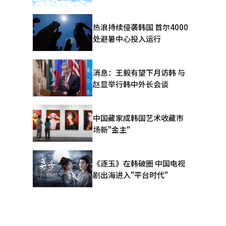
热浪持续侵袭韩国 首尔4000
处避暑中心投入运行
消息：王毅有望下月访韩 与
赵显举行韩中外长会谈
中国藏家成韩国艺术收藏市
场新"金主"
《逐玉》在韩破圈 中国电视
剧出海进入"平台时代"