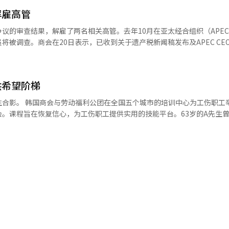
。此外，还将整合现有的研究机构，如可持续发展倡议（SGI）、调查总
利盲区的邻里提供实质性的帮助，并将继续与地方社区一起寻找和解决问
解雇高管
方式也将从以企业利益为中心转变为评估对劳工和弱势群体等多方利益相
参与的社会贡献合
0日产业通商部的审计结果进行了人事调整。随着对惩戒和整改要求的回
议的审查结果，解雇了两名相关高管。去年10月在亚太经合组织（APEC
区原本独立进行的活动扩展为全国性共同项目的首次尝试，首个任务是选
张的关系有望恢复正常。※ 本报道经人工智能（AI）系统翻译与编辑。
将被调查。商会在20日表示，已收到关于遗产税新闻稿发布及APEC CE
所要求的措施。因此，解雇了对遗产税新闻稿负有重大责任的A执行董事和
各种社会问题。※ 本报道经人工智能（AI）系统翻译与编辑。
查中，C项目组长被要求辞职，并将进行进一步调查。涉嫌未遂挪用住宿费的D
，将仔细审查并采取必要措施。负责后续措施的常务副会长朴日俊将在完
供希望阶梯
结果后表示“深感责任”，并计划全面重整决策结构和内部控制系统。为
性、重新定义社会责任、创新组织文化。首先，将设立“经济研究总管”
生合影。 韩国商会与劳动福利公团在全国五个城市的培训中心为工伤职工
责商会的调查和研究功能，并对外部发布资料进行事实核查和审核。商会
。课程旨在恢复信心，为工伤职工提供实用的技能平台。63岁的A先生
。SGI将通过将现有研究人员转为正式员工和引进外部专家，改组为商会经
失去手指。他表示：“意识到技术的重要性，希望成为安全管理专家，防
定研究伦理指南。在政策建议过程中，将分析并提出对企业、劳动界和弱
括一对一咨询，分析身体条件和职业路径，帮助学员找到合适的职业方向
会将制度化管理层与员工间的定期沟通渠道，简化报告文件并扩大工作自
课程结束后，商会继续提供支持，开放设备供练习，持续技术指导，确保
合规管理团队以完善内部控制和合规管理体系。高管人事和组织重组也已
试合格率为78.5%，远高于全国平均水平。由于良好口碑，课程需求迅
为常务副会长直属的“管理企划本部”，新任本部长为金义求。调查本部
年的168人。商会计划将规模扩大到200人，并持续改进项目。商会负责人李
规室长由李康民审计室长担任。对外合作团队将移至沟通室下，扩大与外
生活，并开发更多特化课程。希望参与课程的工伤职工可通过劳动福利公
负责沟通平台业务的黄美贞平台运营团队长。崔会长计划在31日举行全国
（AI）系统翻译与编辑。
员市政厅会议，分享此次改革方案并交流意见。崔会长表示，“借此次改革
相称的责任，重塑商会作为受国民和企业信赖的经济团体的地位。”※ 本