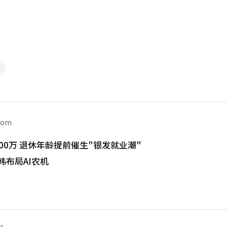
com
00万 退休年龄提前催生"银发就业潮"
韩布局AI农机