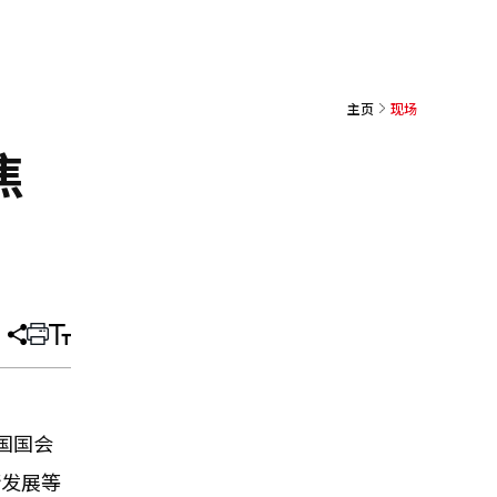
主页
现场
焦
分
打
调
享
印
整
文
大
章
小
国国会
衡发展等