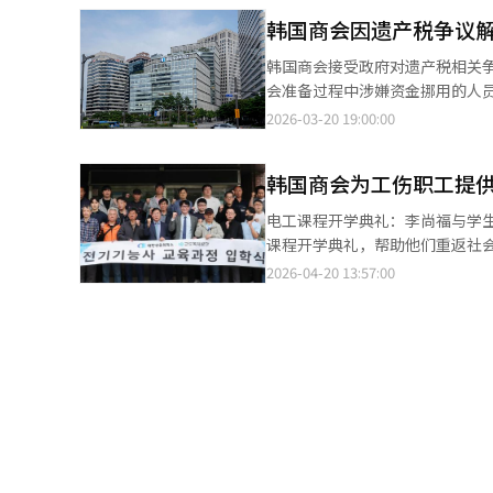
查研究功能并审核对外发布的材料
梦想项目的支持，能够为处于福
韩国商会因遗产税争议
创新总部等相关组织。政策建议
企业的社会责任不止于一次性支持。” 全国商会共同挑战是由全国74个商会和地方ERT会员企业
响。此前，大韩商会已根据3月2
韩国商会接受政府对遗产税相关争
作项目。这次共同挑战是将各地
政府因“遗产税假新闻”争议而紧
会准备过程中涉嫌资金挪用的人员
部推进的简单梦想项目。 此外，大商会上个月与国务总理室、浦项科技大学共同召开了关于地区均衡发展和人工智能
执行的审查结果，并将认真执行
2026-03-20 19:00:00
产业增长方案的讨论会，积极应对
责人。在APEC CEO峰会审
调查。对于其他员工的处理要求
韩国商会为工伤职工提
后辞职。会长崔泰源在收到审查
商会将推动三大改革：增强专业
电工课程开学典礼：李尚福与学
进外部专家。经济研究总管将负
课程开学典礼，帮助他们重返社会
SGI及相关部门将进行整合管理
业者，退休后在制造业遭遇事故
2026-04-20 13:57:00
还将建立内外部验证系统，并制
故。”商会提供个性化支持，包
同利益相关者的影响。此外，商
费用全额支持，减轻经济负担。
室将扩展为“合规室”，并设立
得证书。去年，课程学员的电工笔
行董事下属的管理支持部门提升
2024年的20人增加到2025
恩乐人事团队长担任。新设的合
利用优质资源帮助工伤职工重建
者的沟通功能。新任沟通室长为
详细信息。※ 本报道经人工智能
会议，并于下月2日召开商会成
高政策专业性，履行与社会角色
智能（AI）系统翻译与编辑。