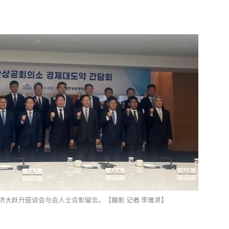
济大跃升座谈会与会人士合影留念。【摄影 记者 李雅贤】