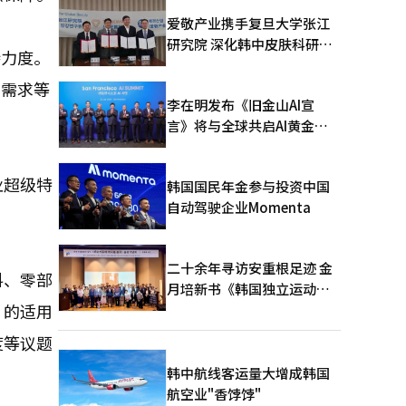
爱敬产业携手复旦大学张江
研究院 深化韩中皮肤科研合
持力度。
作
场需求等
李在明发布《旧金山AI宣
言》将与全球共启AI黄金时
代
业超级特
韩国国民年金参与投资中国
自动驾驶企业Momenta
二十余年寻访安重根足迹 金
料、零部
月培新书《韩国独立运动圣
》的适用
地：向旅顺口追问历史》出
版
度等议题
韩中航线客运量大增成韩国
航空业"香饽饽"