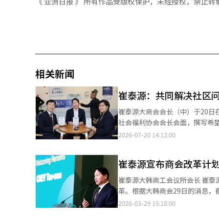
《 亚洲日报 》 所有作品受版权保护，未经授权，禁止转
相关新闻
崔泰源：共同解决社区
崔泰源大商会会长（中）于20
社会福利协会会长会面，撰写希望信息后合影。 全国74个商会和地方企业将共同
的危机家庭。 大商会新企业家精神委员会（ERT）于20日在京畿道华城市的“简单梦想温馨休息室”宣布了全国商
2026-07-20 14:12:00
会共同社会贡献项目的首次活动——简单梦想支持计划
会长、郑恩京保健福利部部长、金贤
崔泰源宣布商会改革计
为经济困难的居民提供所需物品，无需
国74个商会将根据各地区的情况
崔泰源大韩商工会议所会长 崔
万元的财政和实物支持。其余商会也计划开展
革。根据大韩商会29日的消息，
旨和各地区的支持计划后，进行
案：增强专业性、重新定义社会
2026-03-29 15:18:00
饭、方便面、粥等生活必需品的包装志愿活动。 崔泰源大商会会长表示：“此次
自解释改革方案并与成员交流意
同解决社会问题而建立的合作模式，意义在