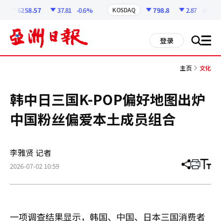
코
인
6258.57
37.81
-0.6%
798.8
2.87
-0.36%
KOSDAQ
정
보
all
登录
搜
men
索
主页
文化
韩中日三国K-POP偏好地图出炉
中国粉丝偏爱本土成员组合
李雅贤 记者
2026-07-02 10:59
分
打
调
享
印
整
文
大
章
小
一项调查结果显示，韩国、中国、日本三国消费者