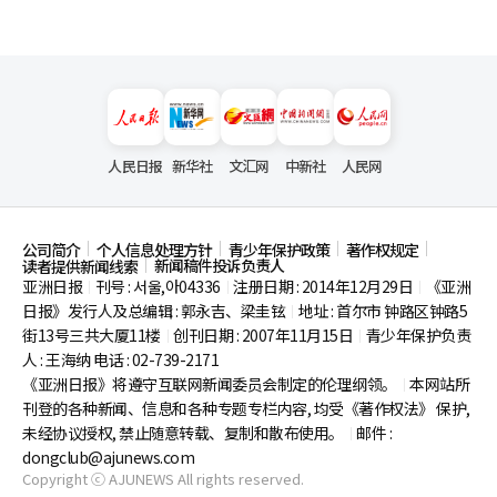
人民日报
新华社
文汇网
中新社
人民网
公司简介
个人信息处理方针
青少年保护政策
著作权规定
新闻稿件投诉负责人
读者提供新闻线索
亚洲日报
刊号 : 서울,아04336
注册日期 : 2014年12月29日
《亚洲
|
|
|
日报》发行人及总编辑 : 郭永吉、梁圭铉
地址 : 首尔市
钟路区钟路5
|
街13号三共大厦11楼
创刊日期 : 2007年11月15日
青少年保护负责
|
|
人 : 王海纳 电话 : 02-739-2171
《亚洲日报》将遵守互联网新闻委员会制定的伦理纲领。
本网站所
|
刊登的各种新闻、信息和各种专题专栏内容, 均受《著作权法》
保护,
未经协议授权, 禁止随意转载、复制和散布使用。
邮件 :
|
dongclub@ajunews.com
Copyright ⓒ AJUNEWS All rights reserved.