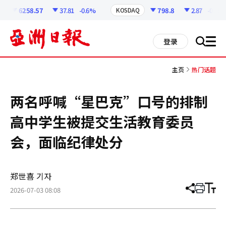
코
인
6258.57
37.81
-0.6%
798.8
2.87
-0.36%
KOSDAQ
정
보
all
登录
搜
men
索
主页
热门话题
两名呼喊“星巴克”口号的排制
高中学生被提交生活教育委员
会，面临纪律处分
郑世喜 기자
2026-07-03 08:08
分
打
调
享
印
整
文
大
章
小